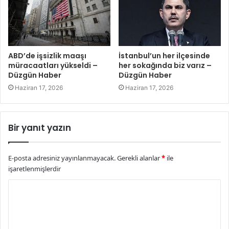
ABD’de işsizlik maaşı
İstanbul’un her ilçesinde
müracaatları yükseldi –
her sokağında biz varız –
Düzgün Haber
Düzgün Haber
Haziran 17, 2026
Haziran 17, 2026
Bir yanıt yazın
E-posta adresiniz yayınlanmayacak.
Gerekli alanlar
*
ile
işaretlenmişlerdir
Y
o
r