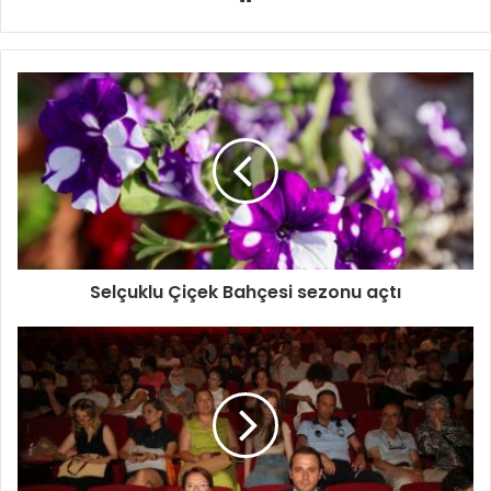
sitesi
Selçuklu Çiçek Bahçesi sezonu açtı