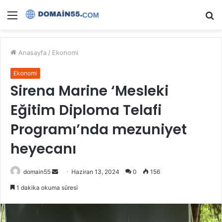
Menü
A
y
...
Anasayfa
/
Ekonomi
Ekonomi
Sirena Marine ‘Mesleki
Eğitim Diploma Telafi
Programı’nda mezuniyet
heyecanı
Bir
domain55
Haziran 13, 2024
0
156
e-
1 dakika okuma süresi
posta
göndermek