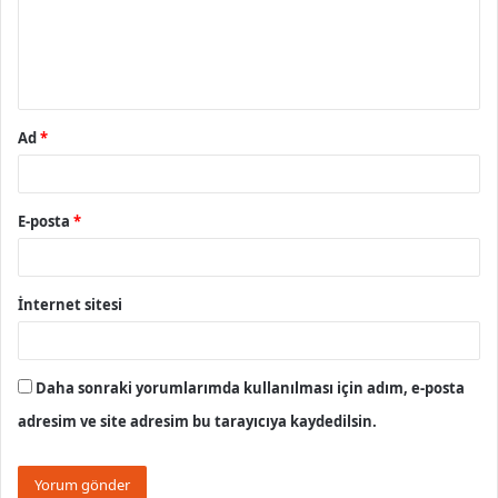
u
m
*
Ad
*
E-posta
*
İnternet sitesi
Daha sonraki yorumlarımda kullanılması için adım, e-posta
adresim ve site adresim bu tarayıcıya kaydedilsin.