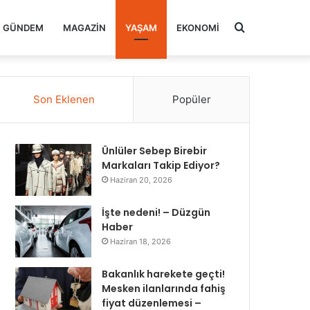
Arama
GÜNDEM
MAGAZIN
YAŞAM
EKONOMI
yap
Son Eklenen
Popüler
...
Ünlüler Sebep Birebir
Markaları Takip Ediyor?
Haziran 20, 2026
İşte nedeni! – Düzgün
Haber
Haziran 18, 2026
Bakanlık harekete geçti!
Mesken ilanlarında fahiş
fiyat düzenlemesi –