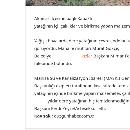
Akhisar ilçesine bağlı Kapaklı
antalya es”https:/
yatağının içi, çalılıklar ve birikme yapan malze
Yağışlı havalarda dere yatağının çevresinde bulu
görüyordu. Mahalle muhtarı Murat Gökçe,
antal
Belediye
antalya escort
kızlar
Başkanı Mimar Ferd
talebinde bulundu.
Manisa Su ve Kanalizasyon İdaresi (MASKİ) Gen
Başkanlığı ekipleri tarafından kısa sürede temiz
yatağının içinde birikme yapan malzemeler, çalılı
escort
yıldır dere yatağının hiç temizlenmediği
Başkanı Ferdi Zeyrek’e teşekkür etti.
Kaynak :
duzgunhaber.com.tr