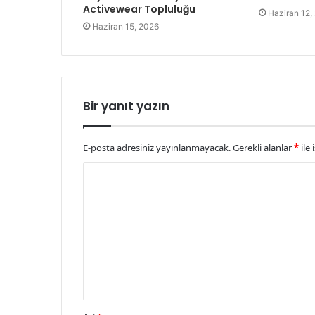
Activewear Topluluğu
Haziran 12,
Haziran 15, 2026
Bir yanıt yazın
E-posta adresiniz yayınlanmayacak.
Gerekli alanlar
*
ile 
Y
o
r
u
m
*