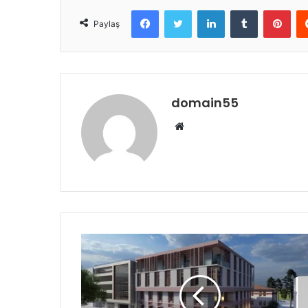
Facebook
Twitter
LinkedIn
Tumblr
Pint
Paylaş
domain55
Web
sitesi