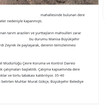
/www.lasip.net/cort kızlar
mahallesinde bulunan dere
meler nedeniyle kapanmıştı.
nan tarım arazileri ve yurttaşların mahsulleri zarar
ya türbanlı escort
bu durumu Manisa Büyükşehir
i Zeyrek ile paylaşarak, derenin temizlenmesi
el Müdürlüğü Çevre Koruma ve Kontrol Dairesi
lik çalışmaları başlatıldı. Çalışma kapsamında dere
klar ve tortu tabakası kaldırılıyor. 35-40
antalya türbanlı
ni belirten Muhtar Murat Gökçe, Büyükşehir Belediye