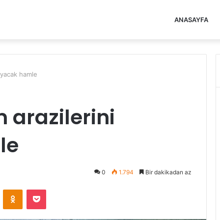
ANASAYFA
ruyacak hamle
 arazilerini
le
0
1.794
Bir dakikadan az
VKontakte
Odnoklassniki
Pocket