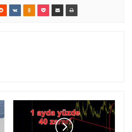
erest
Reddit
VKontakte
Odnoklassniki
Pocket
E-Posta ile paylaş
Yazdır