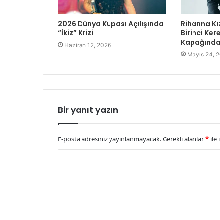
2026 Dünya Kupası Açılışında
Rihanna Kı
“İkiz” Krizi
Birinci Ke
Kapağında 
Haziran 12, 2026
Mayıs 24, 
Bir yanıt yazın
E-posta adresiniz yayınlanmayacak.
Gerekli alanlar
*
ile 
Y
o
r
u
m