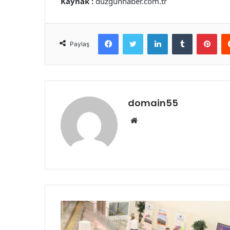
Kaynak :
duzgunhaber.com.tr
Facebook
Twitter
LinkedIn
Tumblr
Pint
Paylaş
domain55
Web
sitesi