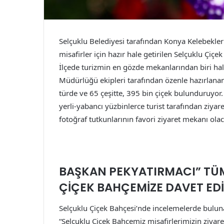
Selçuklu Belediyesi tarafından Konya Kelebekler 
misafirler için hazır hale getirilen Selçuklu Çiçek
İlçede turizmin en gözde mekanlarından biri hal
Müdürlüğü ekipleri tarafından özenle hazırlana
türde ve 65 çeşitte, 395 bin çiçek bulunduruyor. 
yerli-yabancı yüzbinlerce turist tarafından ziya
fotoğraf tutkunlarının favori ziyaret mekanı ola
BAŞKAN PEKYATIRMACI” TÜM
ÇİÇEK BAHÇEMİZE DAVET E
Selçuklu Çiçek Bahçesi’nde incelemelerde bulun
“Selçuklu Çiçek Bahçemiz misafirlerimizin ziyaret