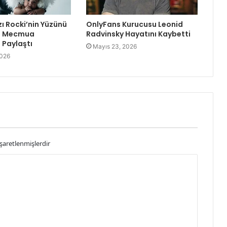
zı Rocki’nin Yüzünü
OnlyFans Kurucusu Leonid
re Mecmua
Radvinsky Hayatını Kaybetti
Paylaştı
Mayıs 23, 2026
2026
işaretlenmişlerdir