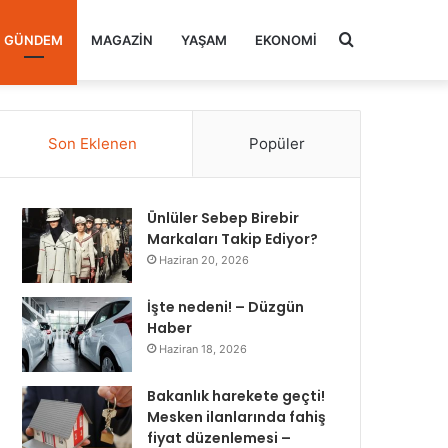
Arama
GÜNDEM
MAGAZIN
YAŞAM
EKONOMI
yap
Son Eklenen
Popüler
...
Ünlüler Sebep Birebir
Markaları Takip Ediyor?
Haziran 20, 2026
İşte nedeni! – Düzgün
Haber
Haziran 18, 2026
Bakanlık harekete geçti!
Mesken ilanlarında fahiş
fiyat düzenlemesi –