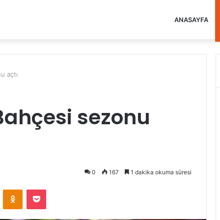
ANASAYFA
u açtı
Bahçesi sezonu
0
167
1 dakika okuma süresi
VKontakte
Odnoklassniki
Pocket