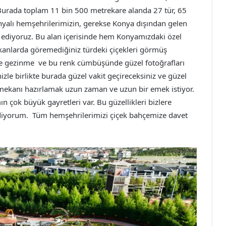
k. Burada toplam 11 bin 500 metrekare alanda 27 tür, 65
nyalı hemşehrilerimizin, gerekse Konya dışından gelen
u ediyoruz. Bu alan içerisinde hem Konyamızdaki özel
kanlarda göremediğiniz türdeki çiçekleri görmüş
nde gezinme ve bu renk cümbüşünde güzel fotoğrafları
izle birlikte burada güzel vakit geçireceksiniz ve güzel
r mekanı hazırlamak uzun zaman ve uzun bir emek istiyor.
 çok büyük gayretleri var. Bu güzellikleri bizlere
 ediyorum. Tüm hemşehrilerimizi çiçek bahçemize davet