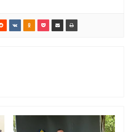
erest
Reddit
VKontakte
Odnoklassniki
Pocket
E-Posta ile paylaş
Yazdır