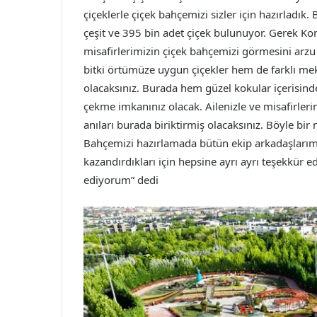
çiçeklerle çiçek bahçemizi sizler için hazırladı
çeşit ve 395 bin adet çiçek bulunuyor. Gerek Ko
misafirlerimizin çiçek bahçemizi görmesini arz
bitki örtümüze uygun çiçekler hem de farklı me
olacaksınız. Burada hem güzel kokular içerisi
çekme imkanınız olacak. Ailenizle ve misafirlerin
anıları burada biriktirmiş olacaksınız. Böyle bi
Bahçemizi hazırlamada bütün ekip arkadaşlarımın
kazandırdıkları için hepsine ayrı ayrı teşekkür
ediyorum” dedi