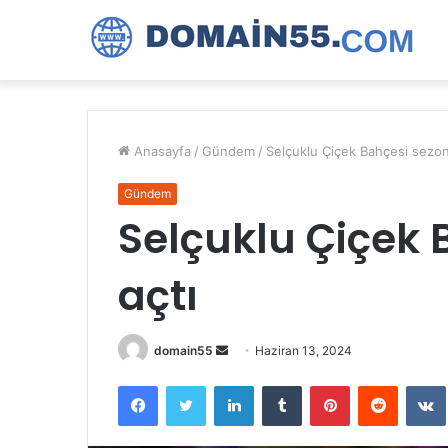
Anasayfa
/
Gündem
/
Selçuklu Çiçek Bahçesi sezon
Gündem
Selçuklu Çiçek 
açtı
Bir
domain55
Haziran 13, 2024
e-
Facebook
Twitter
LinkedIn
Tumblr
Pinterest
Reddit
posta
göndermek