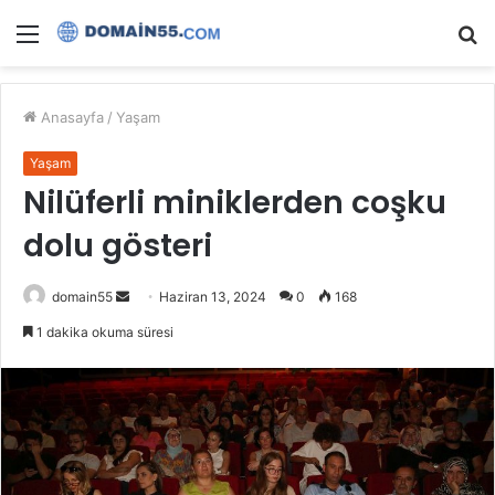
Menü
A
y
...
Anasayfa
/
Yaşam
Yaşam
Nilüferli miniklerden coşku
dolu gösteri
Bir
domain55
Haziran 13, 2024
0
168
e-
1 dakika okuma süresi
posta
göndermek