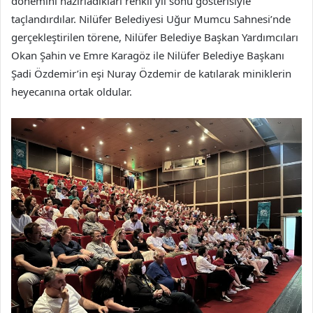
dönemini hazırladıkları renkli yıl sonu gösterisiyle
taçlandırdılar. Nilüfer Belediyesi Uğur Mumcu Sahnesi’nde
gerçekleştirilen törene, Nilüfer Belediye Başkan Yardımcıları
Okan Şahin ve Emre Karagöz ile Nilüfer Belediye Başkanı
Şadi Özdemir’in eşi Nuray Özdemir de katılarak miniklerin
heyecanına ortak oldular.