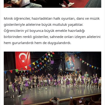
Minik öğrenciler, hazırladıkları halk oyunları, dans ve müzik
gösterileriyle ailelerine büyük mutluluk yaşattılar.
Öğrencilerin yıl boyunca büyük emekle hazırladığı
birbirinden renkli gösteriler, sahnede onları izleyen ailelerini
hem gururlandırdı hem de duygulandırdı.