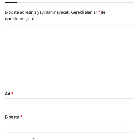
E-posta adresiniz yayınlanmayacak.
Gerekli alanlar
*
ile
işaretlenmişlerdir
Y
o
r
u
m
*
Ad
*
E-posta
*