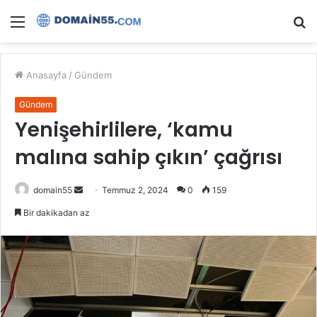
Menü
A
y
...
Anasayfa
/
Gündem
Gündem
Yenişehirlilere, ‘kamu
malına sahip çıkın’ çağrısı
Bir
domain55
Temmuz 2, 2024
0
159
e-
Bir dakikadan az
posta
göndermek