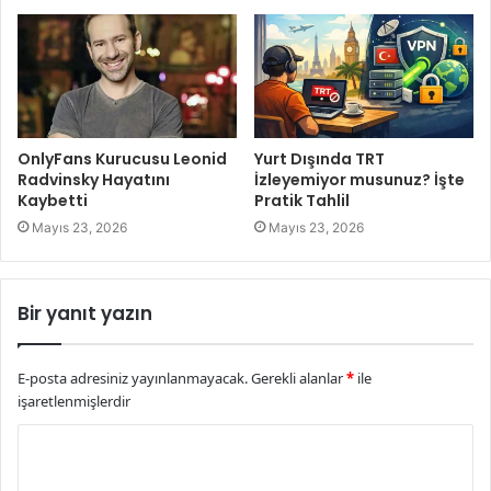
OnlyFans Kurucusu Leonid
Yurt Dışında TRT
Radvinsky Hayatını
İzleyemiyor musunuz? İşte
Kaybetti
Pratik Tahlil
Mayıs 23, 2026
Mayıs 23, 2026
Bir yanıt yazın
E-posta adresiniz yayınlanmayacak.
Gerekli alanlar
*
ile
işaretlenmişlerdir
Y
o