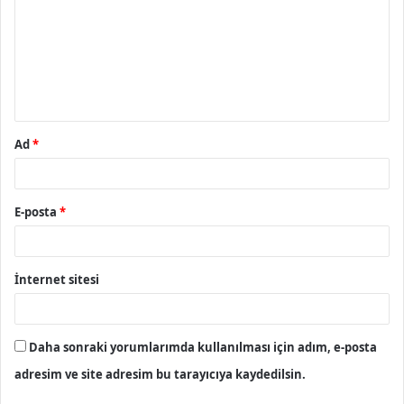
r
u
m
*
Ad
*
E-posta
*
İnternet sitesi
Daha sonraki yorumlarımda kullanılması için adım, e-posta
adresim ve site adresim bu tarayıcıya kaydedilsin.