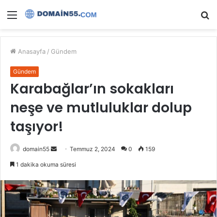
Menü
A
y
...
Anasayfa
/
Gündem
Gündem
Karabağlar’ın sokakları
neşe ve mutluluklar dolup
taşıyor!
Bir
domain55
Temmuz 2, 2024
0
159
e-
1 dakika okuma süresi
posta
göndermek