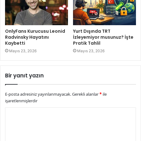
OnlyFans Kurucusu Leonid
Yurt Dışında TRT
Radvinsky Hayatını
İzleyemiyor musunuz? İşte
Kaybetti
Pratik Tahlil
Mayıs 23, 2026
Mayıs 23, 2026
Bir yanıt yazın
E-posta adresiniz yayınlanmayacak.
Gerekli alanlar
*
ile
işaretlenmişlerdir
Y
o
r
u