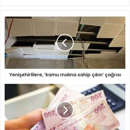
sitesi
Yenişehirlilere, ‘kamu malına sahip çıkın’ çağrısı