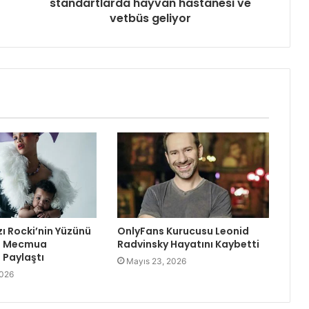
standartlarda hayvan hastanesi ve
vetbüs geliyor
zı Rocki’nin Yüzünü
OnlyFans Kurucusu Leonid
re Mecmua
Radvinsky Hayatını Kaybetti
Paylaştı
Mayıs 23, 2026
2026