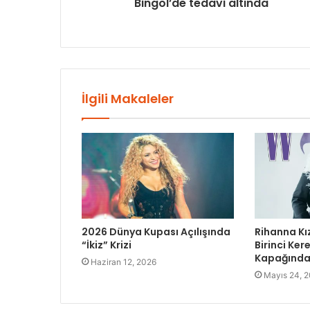
Bingöl’de tedavi altında
İlgili Makaleler
2026 Dünya Kupası Açılışında
Rihanna Kı
“İkiz” Krizi
Birinci Ke
Kapağında 
Haziran 12, 2026
Mayıs 24, 