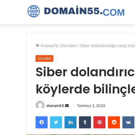
Anasayfa
/
Gündem
/
Siber dolandırıcılığa karşı kö
Gündem
Siber dolandırıc
köylerde bilinç
Bir
domain55
Temmuz 2, 2024
e-
Facebook
Twitter
LinkedIn
Tumblr
Pinterest
Reddit
posta
göndermek