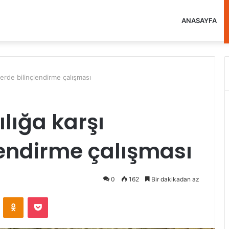
ANASAYFA
ylerde bilinçlendirme çalışması
ılığa karşı
lendirme çalışması
0
162
Bir dakikadan az
VKontakte
Odnoklassniki
Pocket