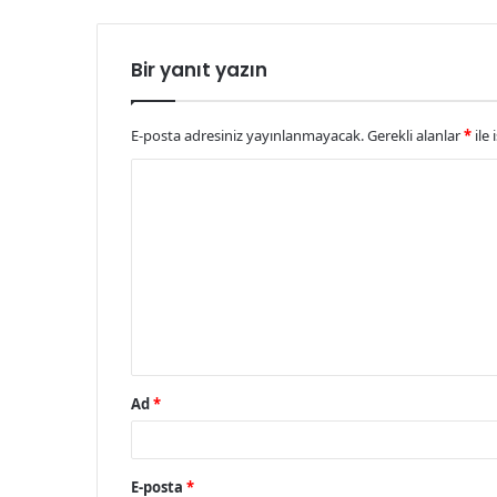
Bir yanıt yazın
E-posta adresiniz yayınlanmayacak.
Gerekli alanlar
*
ile 
Y
o
r
u
m
*
Ad
*
E-posta
*