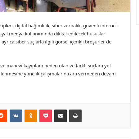
pleri, dijital bağımlılık, siber zorbalık, güvenli internet
osyal medya kullanımında dikkat edilecek hususlar
rıca siber suçlarla ilgili görsel içerikli broşürler de
ve manevi kayıplara neden olan ve farklı suçlara yol
engellenmesine yönelik çalışmalarına ara vermeden devam
erest
Reddit
VKontakte
Odnoklassniki
Pocket
E-Posta ile paylaş
Yazdır