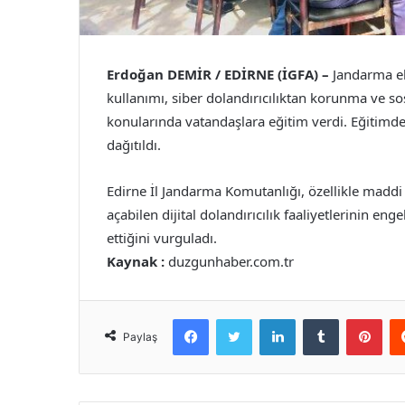
Erdoğan DEMİR / EDİRNE (İGFA) –
Jandarma eki
kullanımı, siber dolandırıcılıktan korunma ve s
konularında vatandaşlara eğitim verdi. Eğitimde ay
dağıtıldı.
Edirne İl Jandarma Komutanlığı, özellikle maddi 
açabilen dijital dolandırıcılık faaliyetlerinin 
ettiğini vurguladı.
Kaynak :
duzgunhaber.com.tr
Facebook
Twitter
LinkedIn
Tumblr
Pint
Paylaş