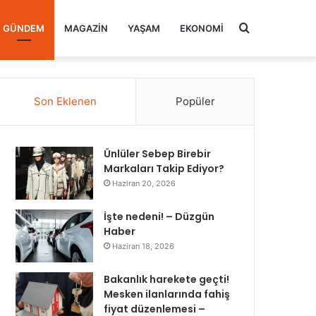
Arama
GÜNDEM
MAGAZIN
YAŞAM
EKONOMI
yap
Son Eklenen
Popüler
...
Ünlüler Sebep Birebir
Markaları Takip Ediyor?
Haziran 20, 2026
İşte nedeni! – Düzgün
Haber
Haziran 18, 2026
Bakanlık harekete geçti!
Mesken ilanlarında fahiş
fiyat düzenlemesi –