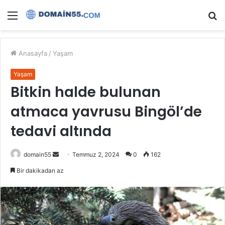
Menü
A
y
...
Anasayfa
/
Yaşam
Yaşam
Bitkin halde bulunan
atmaca yavrusu Bingöl’de
tedavi altında
Bir
domain55
Temmuz 2, 2024
0
162
e-
Bir dakikadan az
posta
göndermek