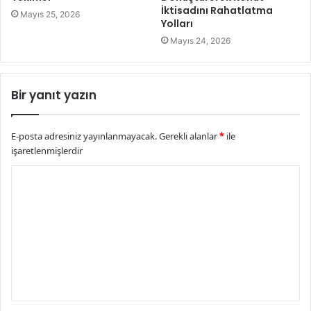
İktisadını Rahatlatma
Mayıs 25, 2026
Yolları
Mayıs 24, 2026
Bir yanıt yazın
E-posta adresiniz yayınlanmayacak.
Gerekli alanlar
*
ile
işaretlenmişlerdir
Y
o
r
u
m
*