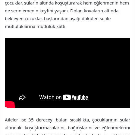
çocuklar, suların altında koşuşturarak hem eğlenmenin hem
de serinlemenin keyfini yaşadı. Dolan kovaların altında
bekleyen çocuklar, başlarından aşağı dökülen su ile
mutluluklarına mutluluk kattı.
Aileler ise 35 dereceyi bulan sıcaklıkta, çocuklarının sular
altındaki koşuşturmacalarını, bağırışlarını ve eğlenmelerini