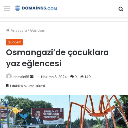
Menü
A
y
...
Anasayfa
/
Gündem
Gündem
Osmangazi’de çocuklara
yaz eğlencesi
Bir
domain55
Haziran 8, 2024
0
149
e-
1 dakika okuma süresi
posta
göndermek