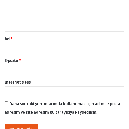
u
m
*
Ad
*
E-posta
*
İnternet sitesi
Daha sonraki yorumlarımda kullanılması için adım, e-posta
adresim ve site adresim bu tarayıcıya kaydedilsin.