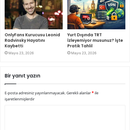
OnlyFans Kurucusu Leonid
Yurt Dışında TRT
Radvinsky Hayatını
İzleyemiyor musunuz? İşte
Kaybetti
Pratik Tahlil
Mayıs 23, 2026
Mayıs 23, 2026
Bir yanıt yazın
E-posta adresiniz yayınlanmayacak.
Gerekli alanlar
*
ile
işaretlenmişlerdir
Y
o
r