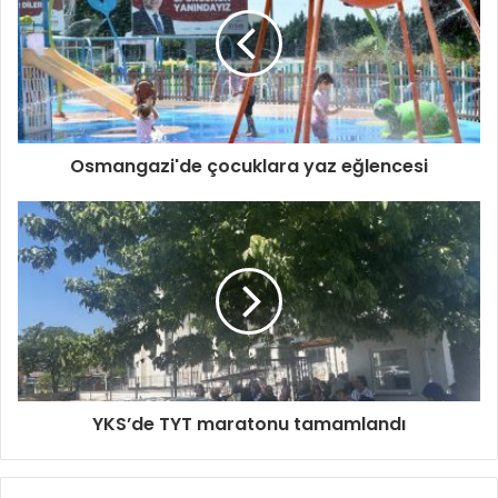
Osmangazi'de çocuklara yaz eğlencesi
YKS’de TYT maratonu tamamlandı