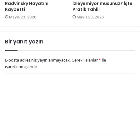
Radvinsky Hayatını
İzleyemiyor musunuz? İşte
Kaybetti
Pratik Tahlil
Mayıs 23, 2026
Mayıs 23, 2026
Bir yanıt yazın
E-posta adresiniz yayınlanmayacak.
Gerekli alanlar
*
ile
işaretlenmişlerdir
Y
o
r
u
m
*