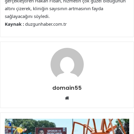
gerçekleştiren Hakan Fidan, hizmetin çok güzel olduğunun
altını çizerek, kliniğin sayısının artmasının fayda
sağlayacağını söyledi.
Kaynak :
duzgunhaber.com.tr
domain55
Web
sitesi