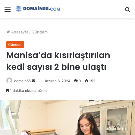
Menü
A
y
...
Anasayfa
/
Gündem
Gündem
Manisa’da kısırlaştırılan
kedi sayısı 2 bine ulaştı
Bir
domain55
Haziran 8, 2024
0
153
e-
1 dakika okuma süresi
posta
göndermek