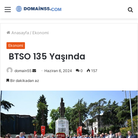
Menü
A
y
...
Anasayfa
/
Ekonomi
Ekonomi
BTSO 135 Yaşında
Bir
domain55
Haziran 6, 2024
0
157
e-
Bir dakikadan az
posta
göndermek