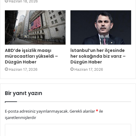
Haziran 18, 2026
ABD’de işsizlik maaşı
İstanbul’un her ilçesinde
müracaatları yükseldi –
her sokağında biz varız –
Düzgün Haber
Düzgün Haber
Haziran 17, 2026
Haziran 17, 2026
Bir yanıt yazın
E-posta adresiniz yayınlanmayacak.
Gerekli alanlar
*
ile
işaretlenmişlerdir
Y