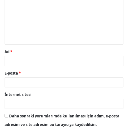
o
r
u
m
*
Ad
*
E-posta
*
İnternet sitesi
Daha sonraki yorumlarımda kullanılması için adım, e-posta
adresim ve site adresim bu tarayıcıya kaydedilsin.