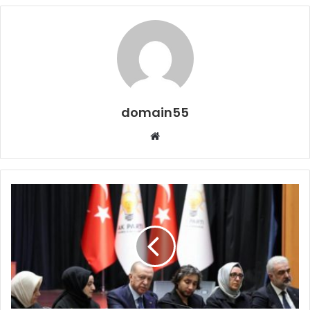
domain55
Web
sitesi