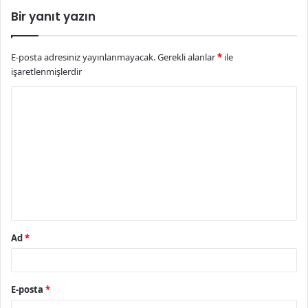
Bir yanıt yazın
E-posta adresiniz yayınlanmayacak.
Gerekli alanlar
*
ile
işaretlenmişlerdir
Y
o
r
u
m
*
Ad
*
E-posta
*