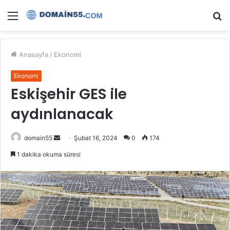
Menü
A
y
...
Anasayfa
/
Ekonomi
Ekonomi
Eskişehir GES ile
aydınlanacak
Bir
domain55
Şubat 16, 2024
0
174
e-
1 dakika okuma süresi
posta
göndermek