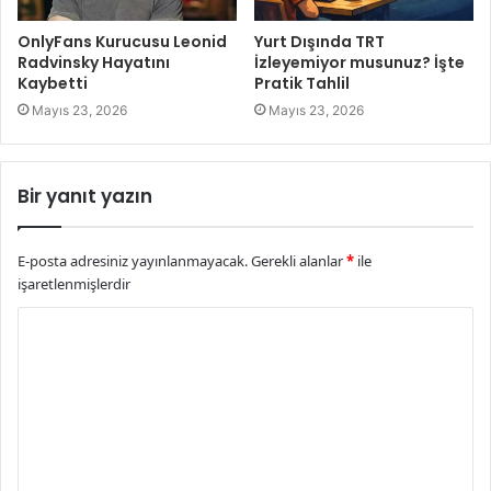
OnlyFans Kurucusu Leonid
Yurt Dışında TRT
Radvinsky Hayatını
İzleyemiyor musunuz? İşte
Kaybetti
Pratik Tahlil
Mayıs 23, 2026
Mayıs 23, 2026
Bir yanıt yazın
E-posta adresiniz yayınlanmayacak.
Gerekli alanlar
*
ile
işaretlenmişlerdir
Y
o
r
u
m
*