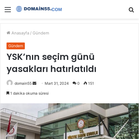
Menü
A
y
...
Anasayfa
/
Gündem
Gündem
YSK’nın seçim günü
yasakları hatırlatıldı
Bir
domain55
Mart 31, 2024
0
151
e-
1 dakika okuma süresi
posta
göndermek