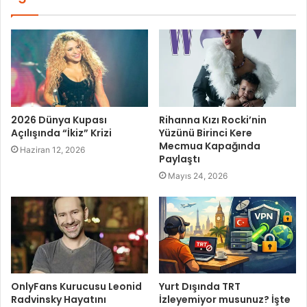
2026 Dünya Kupası
Rihanna Kızı Rocki’nin
Açılışında “İkiz” Krizi
Yüzünü Birinci Kere
Mecmua Kapağında
Haziran 12, 2026
Paylaştı
Mayıs 24, 2026
OnlyFans Kurucusu Leonid
Yurt Dışında TRT
Radvinsky Hayatını
İzleyemiyor musunuz? İşte