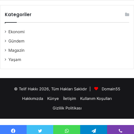
Kategoriler
Ekonomi
Gündem
Magazin
Yaşam
© Telif Hakkı 2026, Tüm Hakları Saklıdır |
Domain55
Hakkımızda
Künye
İletişim
Kullanım Koşulları
Gizlilik Politikası
antalya swinger escort