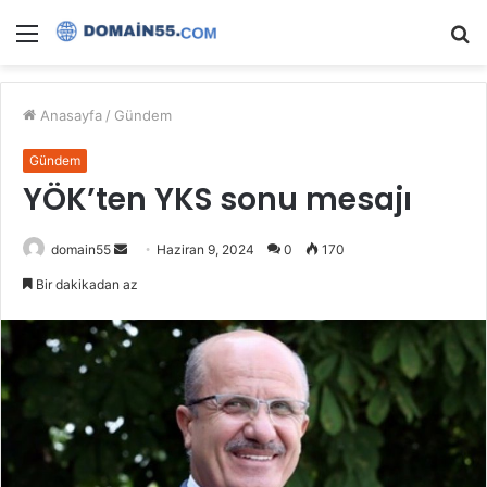
Menü
A
y
...
Anasayfa
/
Gündem
Gündem
YÖK’ten YKS sonu mesajı
Bir
domain55
Haziran 9, 2024
0
170
e-
Bir dakikadan az
posta
göndermek