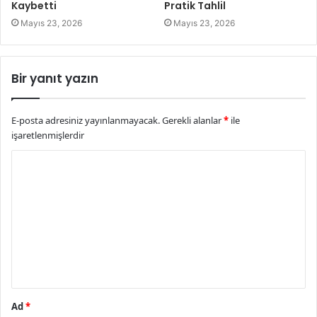
Kaybetti
Pratik Tahlil
Mayıs 23, 2026
Mayıs 23, 2026
Bir yanıt yazın
E-posta adresiniz yayınlanmayacak.
Gerekli alanlar
*
ile
işaretlenmişlerdir
Y
o
r
u
m
*
Ad
*