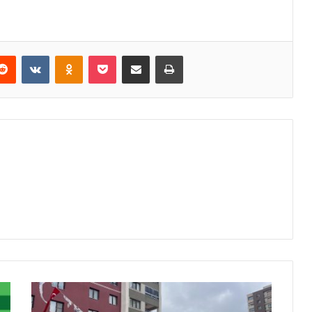
erest
Reddit
VKontakte
Odnoklassniki
Pocket
E-Posta ile paylaş
Yazdır