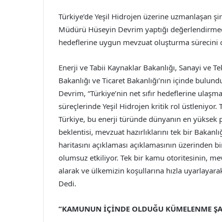
Türkiye’de Yeşil Hidrojen üzerine uzmanlaşan şir
Müdürü Hüseyin Devrim yaptığı değerlendirmede;
hedeflerine uygun mevzuat oluşturma sürecini o
Enerji ve Tabii Kaynaklar Bakanlığı, Sanayi ve Tek
Bakanlığı ve Ticaret Bakanlığı’nın içinde bulu
Devrim, “Türkiye’nin net sıfır hedeflerine ulaş
süreçlerinde Yeşil Hidrojen kritik rol üstleniyor
Türkiye, bu enerji türünde dünyanın en yüksek po
beklentisi, mevzuat hazırlıklarını tek bir Bakan
haritasını açıklaması açıklamasının üzerinden bir
olumsuz etkiliyor. Tek bir kamu otoritesinin, m
alarak ve ülkemizin koşullarına hızla uyarlayar
Dedi.
“KAMUNUN İÇİNDE OLDUĞU KÜMELENME ŞA