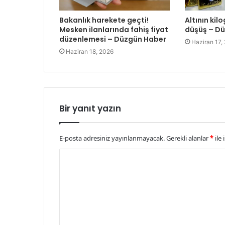
Bakanlık harekete geçti!
Altının kil
Mesken ilanlarında fahiş fiyat
düşüş – D
düzenlemesi – Düzgün Haber
Haziran 17,
Haziran 18, 2026
Bir yanıt yazın
E-posta adresiniz yayınlanmayacak.
Gerekli alanlar
*
ile 
Y
o
r
u
m