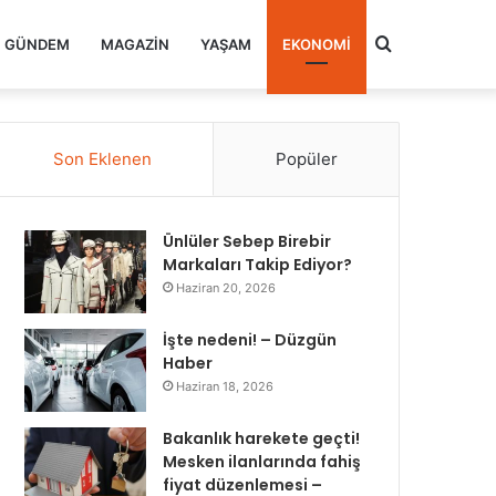
Arama
GÜNDEM
MAGAZIN
YAŞAM
EKONOMI
yap
Son Eklenen
Popüler
...
Ünlüler Sebep Birebir
Markaları Takip Ediyor?
Haziran 20, 2026
İşte nedeni! – Düzgün
Haber
Haziran 18, 2026
Bakanlık harekete geçti!
Mesken ilanlarında fahiş
fiyat düzenlemesi –