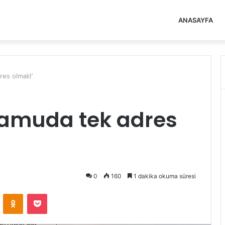
ANASAYFA
es olmalı!’
 kamuda tek adres
0
160
1 dakika okuma süresi
VKontakte
Odnoklassniki
Pocket