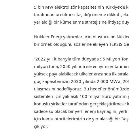
5 bin MW elektrolizör kapasitesinin Türkiye’de 
tarafından üretilmesi taşıdığı öneme dikkat ç
yer aldığı bir kümelenme stratejisine ihtiyaç d
Nükleer Enerji yatırımları için oluşturulan N
bir örnek olduğunu sözlerine ekleyen TEKSİS G
“2022 yılı itibarıyla tüm dünyada 95 Milyon Ton
milyon tona, 2050 yılında ise en iyimser tahmi
yüksek payı alabilecek ülkeler arasında ilk sıral
güç kapasitemizin 2030 yılında 2.000 MW’a, 20
ulaşmasını hedefliyoruz. Bu hedefler önümüzdeki
sistemleri için yaklaşık 100 milyar Euro yatırım
konuşlu şirketler tarafından gerçekleştirilmesi
sadece su olacak bir yerli enerji kaynağını, yer
için kamu otoritelerimizin de yer alacağı bir ‘Y
çıkıyor.”