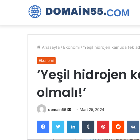
Anasayfa
/
Ekonomi
/
‘Yeşil hidrojen kamuda tek adr
Ekonomi
‘Yeşil hidrojen
olmalı!’
Bir
domain55
Mart 25, 2024
e-
Facebook
Twitter
LinkedIn
Tumblr
Pinterest
Reddit
posta
göndermek