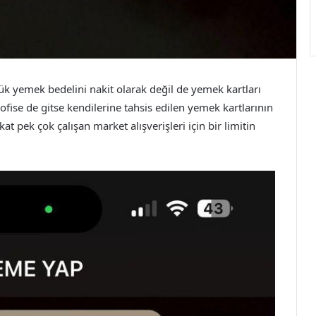
ük yemek bedelini nakit olarak değil de yemek kartları
ofise de gitse kendilerine tahsis edilen yemek kartlarının
at pek çok çalışan market alışverişleri için bir limitin