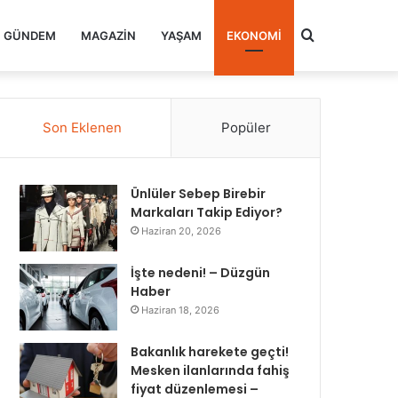
Arama
GÜNDEM
MAGAZIN
YAŞAM
EKONOMI
yap
Son Eklenen
Popüler
...
Ünlüler Sebep Birebir
Markaları Takip Ediyor?
Haziran 20, 2026
İşte nedeni! – Düzgün
Haber
Haziran 18, 2026
Bakanlık harekete geçti!
Mesken ilanlarında fahiş
fiyat düzenlemesi –