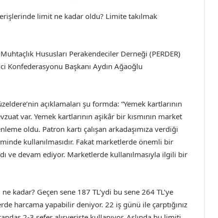
rişlerinde limit ne kadar oldu? Limite takılmak
ve Muhtaçlık Hususları Perakendeciler Derneği (PERDER)
tici Konfederasyonu Başkanı Aydın Ağaoğlu
zeldere’nin açıklamaları şu formda: “Yemek kartlarının
evzuat var. Yemek kartlarının aşikâr bir kısmının market
enleme oldu. Patron kartı çalışan arkadaşımıza verdiği
siminde kullanılmasıdır. Fakat marketlerde önemli bir
adı ve devam ediyor. Marketlerde kullanılmasıyla ilgili bir
tı ne kadar? Geçen sene 187 TL’ydi bu sene 264 TL’ye
erde harcama yapabilir deniyor. 22 iş günü ile çarptığınız
andaş 2-3 sefer alışverişte kullanıyor. Aslında bu limiti