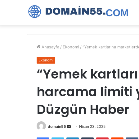
Anasayfa
/
Ekonomi
/
“Yemek kartlarına marketlerd
Ekonomi
“Yemek kartlar
harcama limiti 
Düzgün Haber
Bir
domain55
Nisan 23, 2025
e-
Facebook
Twitter
LinkedIn
Tumblr
Pinterest
Reddit