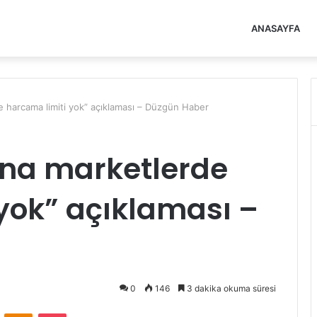
ANASAYFA
e harcama limiti yok” açıklaması – Düzgün Haber
ına marketlerde
yok” açıklaması –
0
146
3 dakika okuma süresi
VKontakte
Odnoklassniki
Pocket