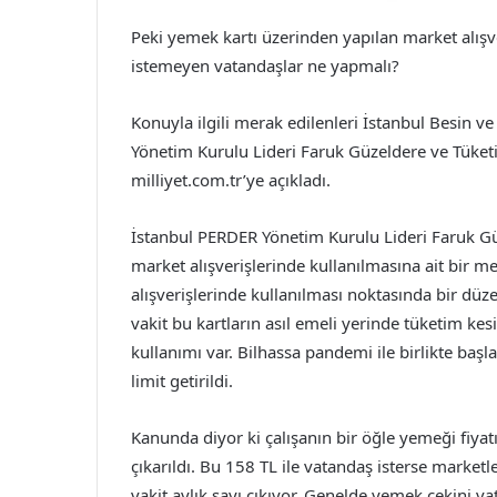
Peki yemek kartı üzerinden yapılan market alışve
istemeyen vatandaşlar ne yapmalı?
Konuyla ilgili merak edilenleri İstanbul Besin 
Yönetim Kurulu Lideri Faruk Güzeldere ve Tüke
milliyet.com.tr’ye açıkladı.
İstanbul PERDER Yönetim Kurulu Lideri Faruk Gü
market alışverişlerinde kullanılmasına ait bir m
alışverişlerinde kullanılması noktasında bir düz
vakit bu kartların asıl emeli yerinde tüketim ke
kullanımı var. Bilhassa pandemi ile birlikte başl
limit getirildi.
Kanunda diyor ki çalışanın bir öğle yemeği fiya
çıkarıldı. Bu 158 TL ile vatandaş isterse marketl
vakit aylık sayı çıkıyor. Genelde yemek çekini vat