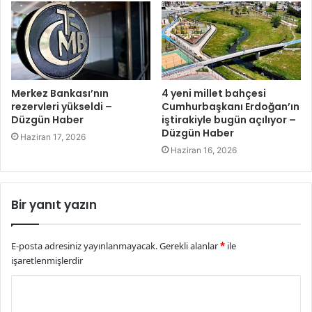
Merkez Bankası’nın
4 yeni millet bahçesi
rezervleri yükseldi –
Cumhurbaşkanı Erdoğan’ın
Düzgün Haber
iştirakiyle bugün açılıyor –
Düzgün Haber
Haziran 17, 2026
Haziran 16, 2026
Bir yanıt yazın
E-posta adresiniz yayınlanmayacak.
Gerekli alanlar
*
ile
işaretlenmişlerdir
Y
o