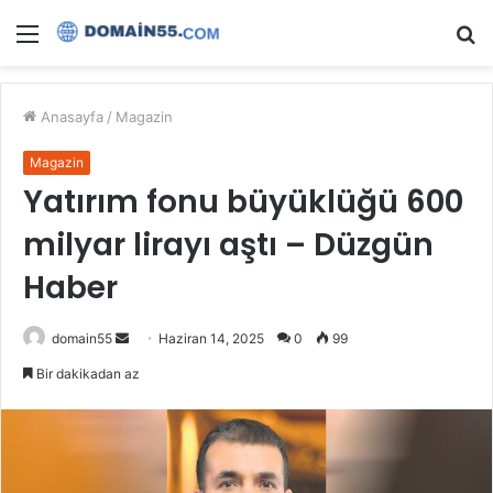
Menü
A
y
...
Anasayfa
/
Magazin
Magazin
Yatırım fonu büyüklüğü 600
milyar lirayı aştı – Düzgün
Haber
Bir
domain55
Haziran 14, 2025
0
99
e-
Bir dakikadan az
posta
göndermek