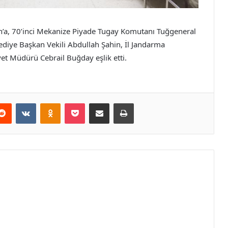
n’a, 70’inci Mekanize Piyade Tugay Komutanı Tuğgeneral
diye Başkan Vekili Abdullah Şahin, İl Jandarma
et Müdürü Cebrail Buğday eşlik etti.
erest
Reddit
VKontakte
Odnoklassniki
Pocket
E-Posta ile paylaş
Yazdır