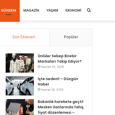
Arama
GÜNDEM
MAGAZIN
YAŞAM
EKONOMI
yap
Son Eklenen
Popüler
...
Ünlüler Sebep Birebir
Markaları Takip Ediyor?
Haziran 20, 2026
İşte nedeni! – Düzgün
Haber
Haziran 18, 2026
Bakanlık harekete geçti!
Mesken ilanlarında fahiş
fiyat düzenlemesi –