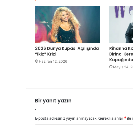
2026 Dünya Kupası Açılışında
Rihanna Kı
“İkiz” Krizi
Birinci Ke
Kapağında 
Haziran 12, 2026
Mayıs 24, 
Bir yanıt yazın
E-posta adresiniz yayınlanmayacak.
Gerekli alanlar
*
ile 
Y