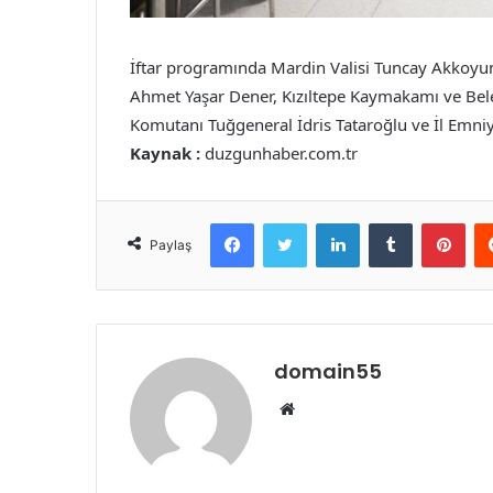
İftar programında Mardin Valisi Tuncay Akkoyu
Ahmet Yaşar Dener, Kızıltepe Kaymakamı ve Bele
Komutanı Tuğgeneral İdris Tataroğlu ve İl Emniy
Kaynak :
duzgunhaber.com.tr
Facebook
Twitter
LinkedIn
Tumblr
Pint
Paylaş
domain55
Web
sitesi