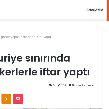
ANASAYFA
 görev yapan askerlerle iftar yaptı
uriye sınırında
rlerle iftar yaptı
0
152
Bir dakikadan az
VKontakte
Odnoklassniki
Pocket