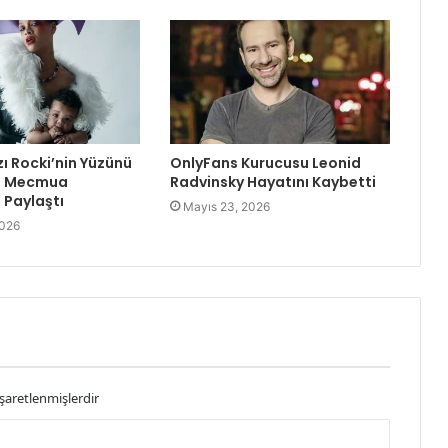
zı Rocki’nin Yüzünü
OnlyFans Kurucusu Leonid
re Mecmua
Radvinsky Hayatını Kaybetti
Paylaştı
Mayıs 23, 2026
2026
işaretlenmişlerdir