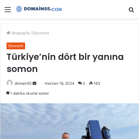
Menü
A
y
...
Anasayfa
/
Ekonomi
Ekonomi
Türkiye’nin dört bir yanına
somon
Bir
domain55
Haziran 18, 2024
0
163
e-
1 dakika okuma süresi
posta
göndermek