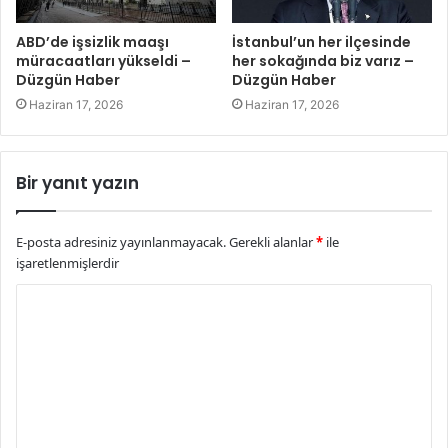
ABD’de işsizlik maaşı
İstanbul’un her ilçesinde
müracaatları yükseldi –
her sokağında biz varız –
Düzgün Haber
Düzgün Haber
Haziran 17, 2026
Haziran 17, 2026
Bir yanıt yazın
E-posta adresiniz yayınlanmayacak.
Gerekli alanlar
*
ile
işaretlenmişlerdir
Y
o
r
u
m