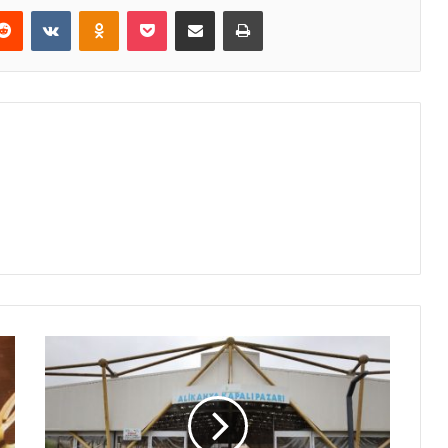
erest
Reddit
VKontakte
Odnoklassniki
Pocket
E-Posta ile paylaş
Yazdır