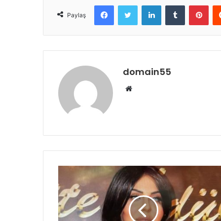
Facebook
Twitter
LinkedIn
Tumblr
Pint
Paylaş
domain55
Web
sitesi