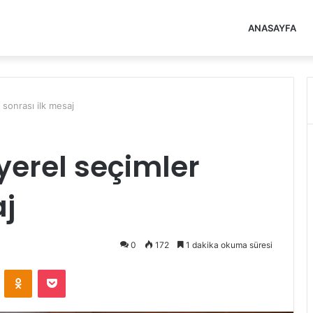
ANASAYFA
 sonrası ilk mesaj
yerel seçimler
aj
0
172
1 dakika okuma süresi
VKontakte
Odnoklassniki
Pocket