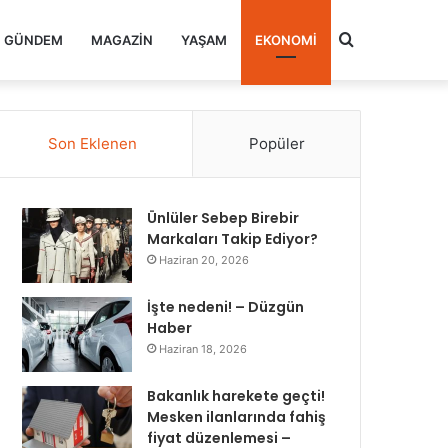
Arama
GÜNDEM
MAGAZIN
YAŞAM
EKONOMI
yap
Son Eklenen
Popüler
...
Ünlüler Sebep Birebir
Markaları Takip Ediyor?
Haziran 20, 2026
İşte nedeni! – Düzgün
Haber
Haziran 18, 2026
Bakanlık harekete geçti!
Mesken ilanlarında fahiş
fiyat düzenlemesi –