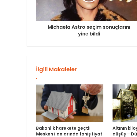
Michaela Astro seçim sonuçlarını
yine bildi
İlgili Makaleler
Bakanlık harekete geçti!
Altının kil
Mesken ilanlarında fahiş fiyat
düşüş – D