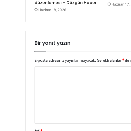
düzenlemesi – Düzgün Haber
Haziran 17,
Haziran 18, 2026
Bir yanıt yazın
E-posta adresiniz yayınlanmayacak.
Gerekli alanlar
*
ile 
Y
o
r
u
m
*
Ad
*