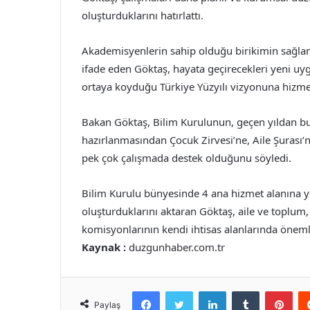
oluşturduklarını hatırlattı.
Akademisyenlerin sahip olduğu birikimin sağlam
ifade eden Göktaş, hayata geçirecekleri yeni 
ortaya koyduğu Türkiye Yüzyılı vizyonuna hizme
Bakan Göktaş, Bilim Kurulunun, geçen yıldan bugü
hazırlanmasından Çocuk Zirvesi’ne, Aile Şurası’
pek çok çalışmada destek olduğunu söyledi.
Bilim Kurulu bünyesinde 4 ana hizmet alanına 
oluşturduklarını aktaran Göktaş, aile ve toplum, 
komisyonlarının kendi ihtisas alanlarında önemli
Kaynak :
duzgunhaber.com.tr
Facebook
Twitter
LinkedIn
Tumblr
Pint
Paylaş