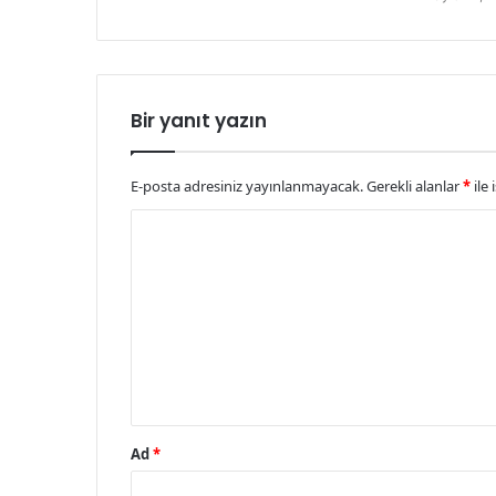
Bir yanıt yazın
E-posta adresiniz yayınlanmayacak.
Gerekli alanlar
*
ile 
Y
o
r
u
m
*
Ad
*