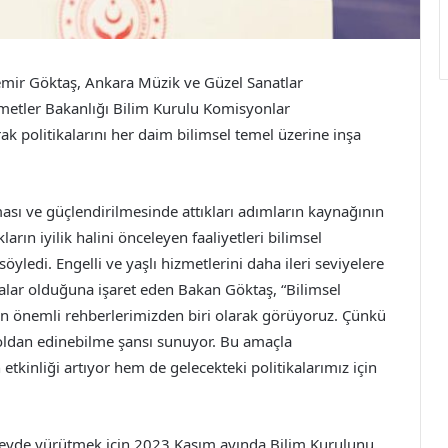
emir Göktaş, Ankara Müzik ve Güzel Sanatlar
zmetler Bakanlığı Bilim Kurulu Komisyonlar
k politikalarını her daim bilimsel temel üzerine inşa
ması ve güçlendirilmesinde attıkları adımların kaynağının
rın iyilik halini önceleyen faaliyetleri bilimsel
yledi. Engelli ve yaşlı hizmetlerini daha ileri seviyelere
malar olduğuna işaret eden Bakan Göktaş, “Bilimsel
en önemli rehberlerimizden biri olarak görüyoruz. Çünkü
yoldan edinebilme şansı sunuyor. Bu amaçla
kinliği artıyor hem de gelecekteki politikalarımız için
üzeyde yürütmek için 2023 Kasım ayında Bilim Kurulunu