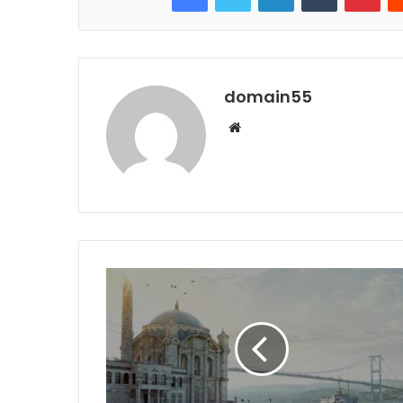
domain55
Web
sitesi