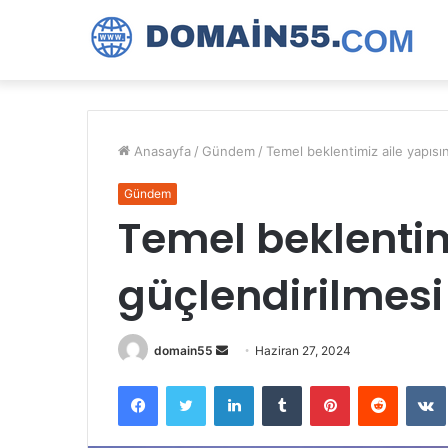
Anasayfa
/
Gündem
/
Temel beklentimiz aile yapısı
Gündem
Temel beklentim
güçlendirilmesi
Bir
domain55
Haziran 27, 2024
e-
Facebook
Twitter
LinkedIn
Tumblr
Pinterest
Reddit
posta
göndermek