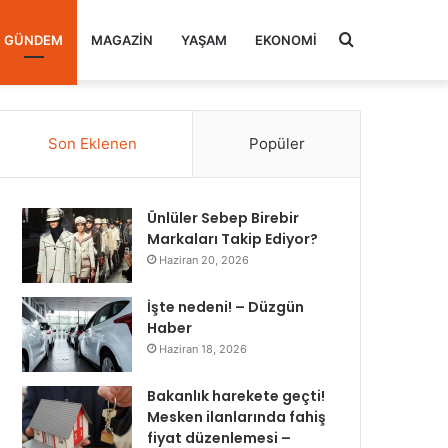
Arama
GÜNDEM
MAGAZIN
YAŞAM
EKONOMI
yap
Son Eklenen
Popüler
...
Ünlüler Sebep Birebir
Markaları Takip Ediyor?
Haziran 20, 2026
İşte nedeni! – Düzgün
Haber
Haziran 18, 2026
Bakanlık harekete geçti!
Mesken ilanlarında fahiş
fiyat düzenlemesi –