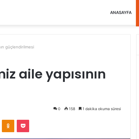
ANASAYFA
nın güçlendirilmesi
iz aile yapısının
0
158
1 dakika okuma süresi
VKontakte
Odnoklassniki
Pocket