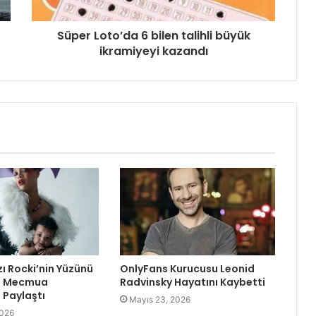
Süper Loto’da 6 bilen talihli büyük
ikramiyeyi kazandı
zı Rocki’nin Yüzünü
OnlyFans Kurucusu Leonid
re Mecmua
Radvinsky Hayatını Kaybetti
Paylaştı
Mayıs 23, 2026
2026