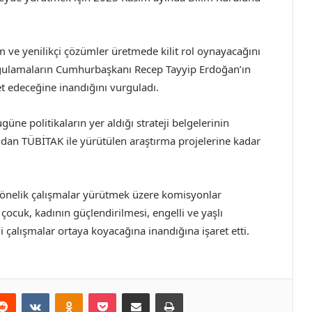
 ve yenilikçi çözümler üretmede kilit rol oynayacağını
uygulamaların Cumhurbaşkanı Recep Tayyip Erdoğan’ın
t edeceğine inandığını vurguladı.
ne politikaların yer aldığı strateji belgelerinin
ndan TÜBİTAK ile yürütülen araştırma projelerine kadar
yönelik çalışmalar yürütmek üzere komisyonlar
çocuk, kadının güçlendirilmesi, engelli ve yaşlı
 çalışmalar ortaya koyacağına inandığına işaret etti.
erest
Reddit
VKontakte
Odnoklassniki
Pocket
E-Posta ile paylaş
Yazdır