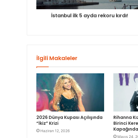
İstanbul ilk 5 ayda rekoru kırdı!
İlgili Makaleler
2026 Dünya Kupası Açılışında
Rihanna Kı
“İkiz” Krizi
Birinci Ke
Kapağında 
Haziran 12, 2026
Mayıs 24, 