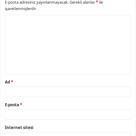
E-posta adresiniz yayınlanmayacak.
Gerekli alanlar
*
ile
işaretlenmişlerdir
Y
o
r
u
m
*
Ad
*
E-posta
*
İnternet sitesi