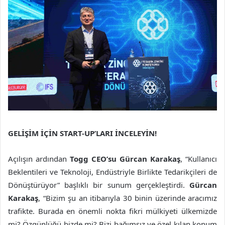
GELİŞİM İÇİN START-UP’LARI İNCELEYİN!
Açılışın ardından
Togg CEO’su Gürcan Karakaş
, “Kullanıcı
Beklentileri ve Teknoloji, Endüstriyle Birlikte Tedarikçileri de
Dönüştürüyor” başlıklı bir sunum gerçekleştirdi.
Gürcan
Karakaş
, “Bizim şu an itibarıyla 30 binin üzerinde aracımız
trafikte. Burada en önemli nokta fikri mülkiyeti ülkemizde
mi? Özgünlüğü bizde mi? Bizi bağımsız ve özel kılan konum