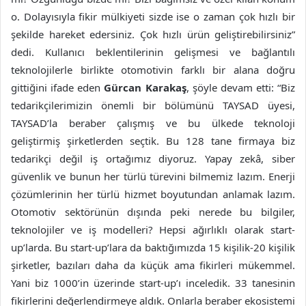
o. Dolayısıyla fikir mülkiyeti sizde ise o zaman çok hızlı bir
şekilde hareket edersiniz. Çok hızlı ürün geliştirebilirsiniz”
dedi. Kullanıcı beklentilerinin gelişmesi ve bağlantılı
teknolojilerle birlikte otomotivin farklı bir alana doğru
gittiğini ifade eden
Gürcan Karakaş
, şöyle devam etti: “Biz
tedarikçilerimizin önemli bir bölümünü TAYSAD üyesi,
TAYSAD’la beraber çalışmış ve bu ülkede teknoloji
geliştirmiş şirketlerden seçtik. Bu 128 tane firmaya biz
tedarikçi değil iş ortağımız diyoruz. Yapay zekâ, siber
güvenlik ve bunun her türlü türevini bilmemiz lazım. Enerji
çözümlerinin her türlü hizmet boyutundan anlamak lazım.
Otomotiv sektörünün dışında peki nerede bu bilgiler,
teknolojiler ve iş modelleri? Hepsi ağırlıklı olarak start-
up’larda. Bu start-up’lara da baktığımızda 15 kişilik-20 kişilik
şirketler, bazıları daha da küçük ama fikirleri mükemmel.
Yani biz 1000’in üzerinde start-up’ı inceledik. 33 tanesinin
fikirlerini değerlendirmeye aldık. Onlarla beraber ekosistemi