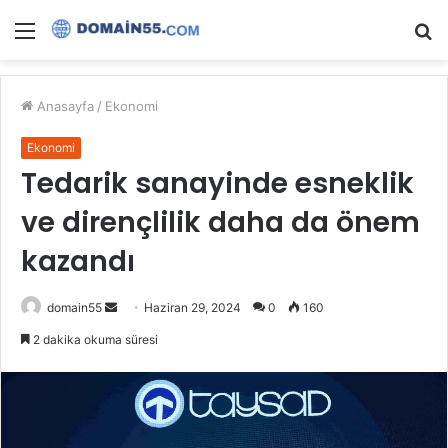
Menü
A
y
...
Anasayfa
/
Ekonomi
Ekonomi
Tedarik sanayinde esneklik
ve dirençlilik daha da önem
kazandı
Bir
domain55
Haziran 29, 2024
0
160
e-
2 dakika okuma süresi
posta
göndermek