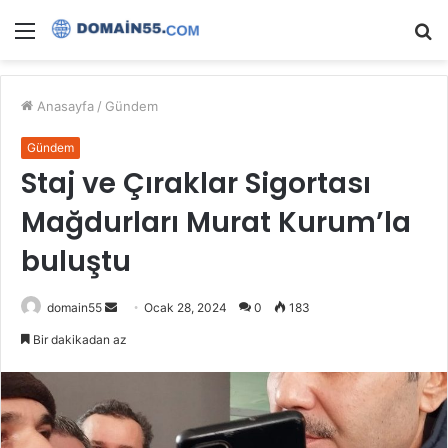
Menü
A
y
...
Anasayfa
/
Gündem
Gündem
Staj ve Çıraklar Sigortası
Mağdurları Murat Kurum’la
buluştu
Bir
domain55
Ocak 28, 2024
0
183
e-
Bir dakikadan az
posta
göndermek