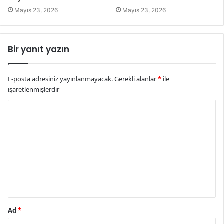
Mayıs 23, 2026
Mayıs 23, 2026
Bir yanıt yazın
E-posta adresiniz yayınlanmayacak.
Gerekli alanlar
*
ile
işaretlenmişlerdir
Y
o
r
u
m
*
Ad
*