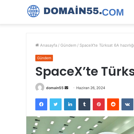
Anasayfa
/
Gündem
/
SpaceX’te Türksat 6A hazırlığ
Gündem
SpaceX’te Türks
Bir
domain55
Haziran 26, 2024
e-
Facebook
Twitter
LinkedIn
Tumblr
Pinterest
Reddit
posta
göndermek