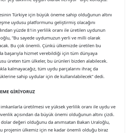
esinin Türkiye için büyük öneme sahip olduğunun altını
erleşme uydusu platformunu geliştirmiş olacağını
ından yüzde 81in yerlilik oranı ile üretilen uydunun
loğlu, ”Bu sayede uydumuzun yerli ve milli olarak
acak. Bu çok önemli. Çünkü ülkemizde üretilen bu
a başarıyla hizmet verebildiği için tüm dünyaya
su üreten tüm ülkeler, bu ürünleri bizden alabilecek.
la kalmayacağız, tüm uydu parçalarını ihraç da
üklerine sahip uydular için de kullanılabilecek” dedi.
NEME GİRİYORUZ
i imkanlarla üretilmesi ve yüksek yerlilik oranı ile uydu ve
venlik açısından da büyük önemi olduğunun altını çizdi.
 dolar değeri olduğunu da anımsatan Bakan Uraloğlu,
u projenin ülkemiz için ne kadar önemli olduğu biraz