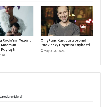
zı Rocki’nin Yüzünü
OnlyFans Kurucusu Leonid
re Mecmua
Radvinsky Hayatını Kaybetti
Paylaştı
Mayıs 23, 2026
2026
işaretlenmişlerdir