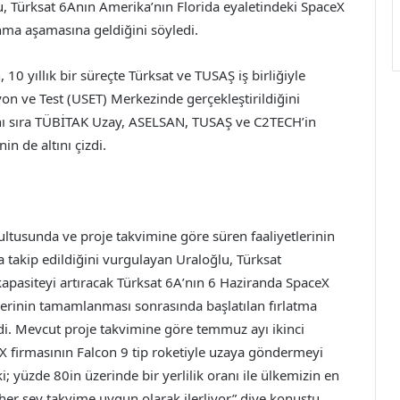
, Türksat 6Anın Amerika’nın Florida eyaletindeki SpaceX
anma aşamasına geldiğini söyledi.
0 yıllık bir süreçte Türksat ve TUSAŞ iş birliğiyle
n ve Test (USET) Merkezinde gerçekleştirildiğini
yanı sıra TÜBİTAK Uzay, ASELSAN, TUSAŞ ve C2TECH’in
nin de altını çizdi.
ltusunda ve proje takvimine göre süren faaliyetlerinin
a takip edildiğini vurgulayan Uraloğlu, Türksat
apasiteyi artıracak Türksat 6A’nın 6 Haziranda SpaceX
emlerinin tamamlanması sonrasında başlatılan fırlatma
i. Mevcut proje takvimine göre temmuz ayı ikinci
 firmasının Falcon 9 tip roketiyle uzaya göndermeyi
; yüzde 80in üzerinde bir yerlilik oranı ile ülkemizin en
r şey takvime uygun olarak ilerliyor” diye konuştu.