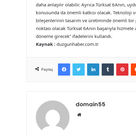
daha anlaşılır olabilir. Ayrıca Türksat 6Anın, 
konusunda da önemli katkısı olacak. Teknoloji 
bileşenlerinin tasarım ve üretiminde önemli bir
noktası olacak Türksat 6Anın başarıyla hizmete 
döneme girecek” ifadelerini kullandı.
Kaynak :
duzgunhaber.com.tr
Facebook
Twitter
LinkedIn
Tumblr
Pint
Paylaş
domain55
Web
sitesi