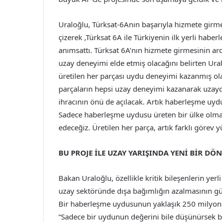
Uraloğlu, Türksat-6Anın başarıyla hizmete girm
çizerek ,Türksat 6A ile Türkiyenin ilk yerli hab
anımsattı. Türksat 6A’nın hizmete girmesinin ard
uzay deneyimi elde etmiş olacağını belirten Ura
üretilen her parçası uydu deneyimi kazanmış ol
parçaların hepsi uzay deneyimi kazanarak uzayd
ihracının önü de açılacak. Artık haberleşme uydu
Sadece haberleşme uydusu üreten bir ülke olmak
edeceğiz. Üretilen her parça, artık farklı görev y
BU PROJE İLE UZAY YARIŞINDA YENİ BİR DÖ
Bakan Uraloğlu, özellikle kritik bileşenlerin yerl
uzay sektöründe dışa bağımlığın azalmasının gü
Bir haberleşme uydusunun yaklaşık 250 milyon
“Sadece bir uydunun değerini bile düşünürsek b