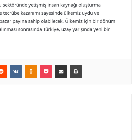
uydu sektöründe yetişmiş insan kaynağı oluşturma
ve tecrübe kazanımı sayesinde ülkemiz uydu ve
 pazar payına sahip olabilecek. Ülkemiz için bir dönüm
alınması sonrasında Türkiye, uzay yarışında yeni bir
erest
Reddit
VKontakte
Odnoklassniki
Pocket
E-Posta ile paylaş
Yazdır