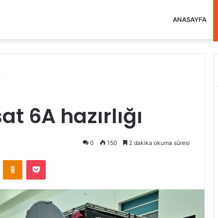
ANASAYFA
ı
at 6A hazırlığı
0
150
2 dakika okuma süresi
VKontakte
Odnoklassniki
Pocket