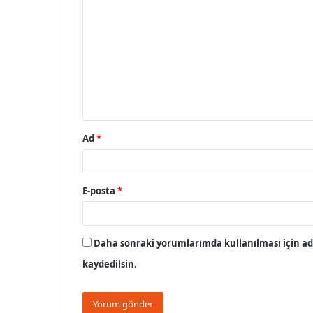
o
r
u
m
*
Ad
*
E-posta
*
Daha sonraki yorumlarımda kullanılması için adı
kaydedilsin.