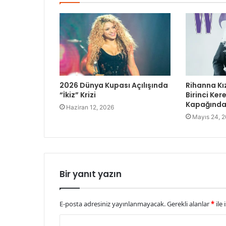
2026 Dünya Kupası Açılışında
Rihanna Kı
“İkiz” Krizi
Birinci Ke
Kapağında 
Haziran 12, 2026
Mayıs 24, 
Bir yanıt yazın
E-posta adresiniz yayınlanmayacak.
Gerekli alanlar
*
ile 
Y