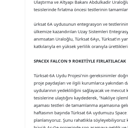
Ulaştırma ve Altyapı Bakanı Abdulkadir Uraloğlu
tesislerinde fırlatma öncesi testlerinin tamaml
ürksat 6A uydusunun entegrasyon ve testlerinin, 1
ülkemize kazandırılan Uzay Sistemleri Entegrasyo
anımsatan Uraloğlu, Türksat 6Ayı, Türksat’ın 
katkılarıyla en yüksek yerlilik oranıyla ürettikleri
SPACEX FALCON 9 ROKETİYLE FIRLATILACAK
Türksat-6A Uydu Projesi’nin gereksinimler doğru
proje paydaşları ve ilgili kurumlarca yakından d
uydularının yedekliliğini sağlayacak ve mevcut k
tesislerine ulaştığını kaydederek, ”Nakliye işl
aşaması testleri de tamamlanma aşamasına geld
haftasının başında Türksat 6A uydumuzu Space X
planlanıyoruz. Şunu rahatlıkla söyleyebiliyoruz ki
büyük Ar-Ge projesinde son aşamaya geldik ve he