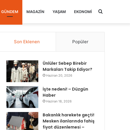
Arama
GÜNDEM
MAGAZIN
YAŞAM
EKONOMI
yap
Son Eklenen
Popüler
...
Ünlüler Sebep Birebir
Markaları Takip Ediyor?
Haziran 20, 2026
İşte nedeni! – Düzgün
Haber
Haziran 18, 2026
Bakanlık harekete geçti!
Mesken ilanlarında fahiş
fiyat düzenlemesi –