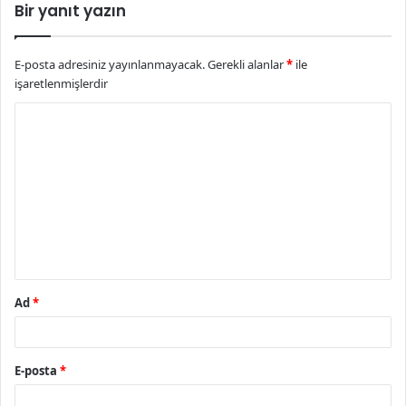
Bir yanıt yazın
E-posta adresiniz yayınlanmayacak.
Gerekli alanlar
*
ile
işaretlenmişlerdir
Y
o
r
u
m
*
Ad
*
E-posta
*