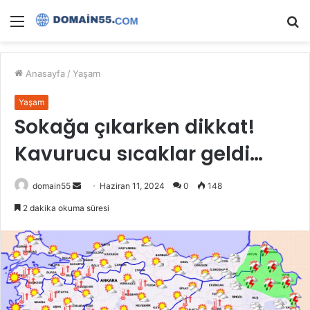
Menü
A
y
...
Anasayfa
/
Yaşam
Yaşam
Sokağa çıkarken dikkat!
Kavurucu sıcaklar geldi…
Bir
domain55
Haziran 11, 2024
0
148
e-
2 dakika okuma süresi
posta
göndermek