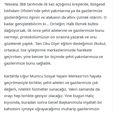
“Mesela; İBB tarihinde ilk kez açtığımız kreşlerde, Bölgesel
İstihdam Ofisleri’nde şehit yakınlarına ya da gazilerimize
gösterdiğimiz ilginin ve alakanın da altını çizmek isterim. O
kadar genişletebilirim ki… Örneğin; Halk Ekmek büfesi
dağıtıyorsak, ilk önce şehit ailelerine ve gazilerimize bunu
vermeyi, protokolümüzün ön sırasına yazarak ve onu
gözeterek yaptık. ‘Sen Oku Diye’ eğitim desteğimizi ilkokul,
ortaokul, lise iyileştirme merkezlerimizde harekete
geçirirken, yine benzer bir biçimde şehit yakınlarımıza ve
gazilerimize bunu sağladık.
Kartal’da Uğur Mumcu Sosyal Yaşam Merkezi’nin hayata
geçirilmesiyle birlikte, şehit aileleri ve gazilerimize çok
değerli, nitelikli hizmetler sunacağız. Yakın zamanda da
orayı hep birlikte geziyor olacağız. Yine bugün Haliç
kıyısında, buradan sonra Genel Başkanımızla inşallah bir
kahvesini içmeye uğrayacağımız muharip gazilerimizin