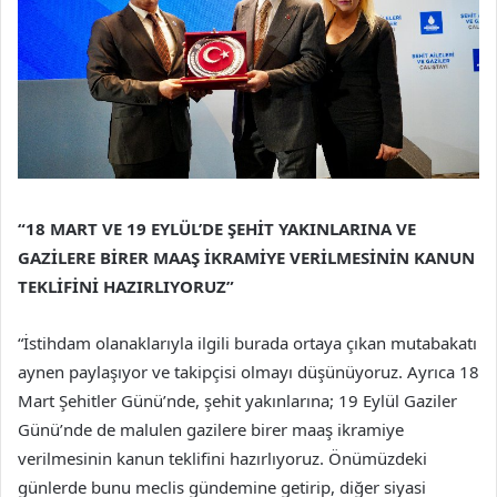
“18 MART VE 19 EYLÜL’DE ŞEHİT YAKINLARINA VE
GAZİLERE BİRER MAAŞ İKRAMİYE VERİLMESİNİN KANUN
TEKLİFİNİ HAZIRLIYORUZ”
“İstihdam olanaklarıyla ilgili burada ortaya çıkan mutabakatı
aynen paylaşıyor ve takipçisi olmayı düşünüyoruz. Ayrıca 18
Mart Şehitler Günü’nde, şehit yakınlarına; 19 Eylül Gaziler
Günü’nde de malulen gazilere birer maaş ikramiye
verilmesinin kanun teklifini hazırlıyoruz. Önümüzdeki
günlerde bunu meclis gündemine getirip, diğer siyasi