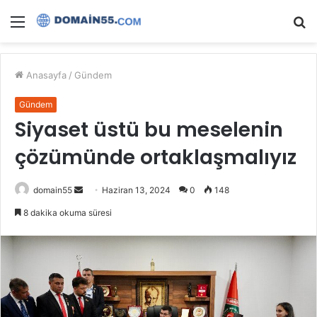
Menü
A
y
...
Anasayfa
/
Gündem
Gündem
Siyaset üstü bu meselenin
çözümünde ortaklaşmalıyız
Bir
domain55
Haziran 13, 2024
0
148
e-
8 dakika okuma süresi
posta
göndermek