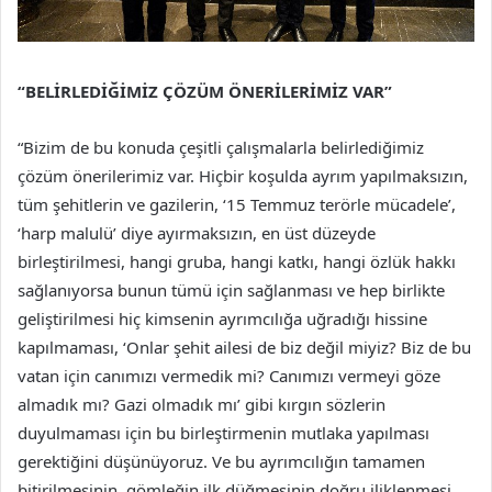
“BELİRLEDİĞİMİZ ÇÖZÜM ÖNERİLERİMİZ VAR”
“Bizim de bu konuda çeşitli çalışmalarla belirlediğimiz
çözüm önerilerimiz var. Hiçbir koşulda ayrım yapılmaksızın,
tüm şehitlerin ve gazilerin, ‘15 Temmuz terörle mücadele’,
‘harp malulü’ diye ayırmaksızın, en üst düzeyde
birleştirilmesi, hangi gruba, hangi katkı, hangi özlük hakkı
sağlanıyorsa bunun tümü için sağlanması ve hep birlikte
geliştirilmesi hiç kimsenin ayrımcılığa uğradığı hissine
kapılmaması, ‘Onlar şehit ailesi de biz değil miyiz? Biz de bu
vatan için canımızı vermedik mi? Canımızı vermeyi göze
almadık mı? Gazi olmadık mı’ gibi kırgın sözlerin
duyulmaması için bu birleştirmenin mutlaka yapılması
gerektiğini düşünüyoruz. Ve bu ayrımcılığın tamamen
bitirilmesinin, gömleğin ilk düğmesinin doğru iliklenmesi