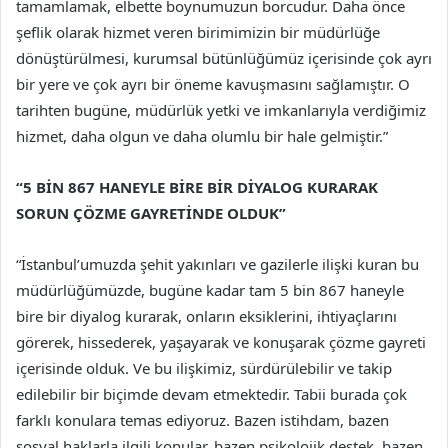
tamamlamak, elbette boynumuzun borcudur. Daha önce
şeflik olarak hizmet veren birimimizin bir müdürlüğe
dönüştürülmesi, kurumsal bütünlüğümüz içerisinde çok ayrı
bir yere ve çok ayrı bir öneme kavuşmasını sağlamıştır. O
tarihten bugüne, müdürlük yetki ve imkanlarıyla verdiğimiz
hizmet, daha olgun ve daha olumlu bir hale gelmiştir.”
“5 BİN 867 HANEYLE BİRE BİR DİYALOG KURARAK
SORUN ÇÖZME GAYRETİNDE OLDUK”
“İstanbul’umuzda şehit yakınları ve gazilerle ilişki kuran bu
müdürlüğümüzde, bugüne kadar tam 5 bin 867 haneyle
bire bir diyalog kurarak, onların eksiklerini, ihtiyaçlarını
görerek, hissederek, yaşayarak ve konuşarak çözme gayreti
içerisinde olduk. Ve bu ilişkimiz, sürdürülebilir ve takip
edilebilir bir biçimde devam etmektedir. Tabii burada çok
farklı konulara temas ediyoruz. Bazen istihdam, bazen
sosyal haklarla ilgili konular, bazen psikolojik destek, bazen