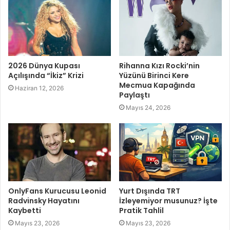
2026 Dünya Kupası
Rihanna Kızı Rocki’nin
Açılışında “İkiz” Krizi
Yüzünü Birinci Kere
Mecmua Kapağında
Haziran 12, 2026
Paylaştı
Mayıs 24, 2026
OnlyFans Kurucusu Leonid
Yurt Dışında TRT
Radvinsky Hayatını
İzleyemiyor musunuz? İşte
Kaybetti
Pratik Tahlil
Mayıs 23, 2026
Mayıs 23, 2026