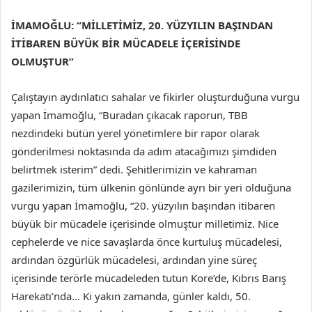
İMAMOĞLU: “MİLLETİMİZ, 20. YÜZYILIN BAŞINDAN
İTİBAREN BÜYÜK BİR MÜCADELE İÇERİSİNDE
OLMUŞTUR”
Çalıştayın aydınlatıcı sahalar ve fikirler oluşturduğuna vurgu
yapan İmamoğlu, “Buradan çıkacak raporun, TBB
nezdindeki bütün yerel yönetimlere bir rapor olarak
gönderilmesi noktasında da adım atacağımızı şimdiden
belirtmek isterim” dedi. Şehitlerimizin ve kahraman
gazilerimizin, tüm ülkenin gönlünde ayrı bir yeri olduğuna
vurgu yapan İmamoğlu, “20. yüzyılın başından itibaren
büyük bir mücadele içerisinde olmuştur milletimiz. Nice
cephelerde ve nice savaşlarda önce kurtuluş mücadelesi,
ardından özgürlük mücadelesi, ardından yine süreç
içerisinde terörle mücadeleden tutun Kore’de, Kıbrıs Barış
Harekatı’nda… Ki yakın zamanda, günler kaldı, 50.