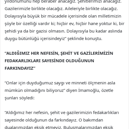
yıldönümünü hep beraber anacağız. Şehitlerimizi anacağız.
Gazilerimizle birlikte olacağız. Aileleriyle birlikte olacağız.
Dolayısıyla büyük bir mücadele içerisinde olan milletimizin
şöyle bir özelliği vardır ki; hiçbir ev, hiçbir hane yoktur ki, bir
şehidi ya da bir gazisi olmasın. Dolayısıyla bu kadar aslında
duygu bütünlüğü içerisindeyiz” şeklinde konuştu.
“ALDIĞIMIZ HER NEFESİN, ŞEHİT VE GAZİLERİMİZİN
FEDAKARLIKLARI SAYESİNDE OLDUĞUNUN
FARKINDAYIZ”
“Onlar için duyduğumuz saygı ve minneti ölçmenin asla
mümkün olmadığını biliyoruz” diyen İmamoğlu, özetle
şunları söyledi:
“Aldığımız her nefesin, şehit ve gazilerimizin fedakarlıkları
sayesinde olduğunun da farkındayız. O bakımdan
dualarımızdan eksik etmeyiz. Buluşmalarımızdan eksik