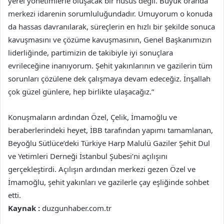
yerel yönetimlerle oluşacak bir husus değil. Büyük oranda
merkezi idarenin sorumluluğundadır. Umuyorum o konuda
da hassas davranılarak, süreçlerin en hızlı bir şekilde sonuca
kavuşmasını ve çözüme kavuşmasının, Genel Başkanımızın
liderliğinde, partimizin de takibiyle iyi sonuçlara
evrileceğine inanıyorum. Şehit yakınlarının ve gazilerin tüm
sorunları çözülene dek çalışmaya devam edeceğiz. İnşallah
çok güzel günlere, hep birlikte ulaşacağız.”
Konuşmaların ardından Özel, Çelik, İmamoğlu ve
beraberlerindeki heyet, İBB tarafından yapımı tamamlanan,
Beyoğlu Sütlüce’deki Türkiye Harp Malulü Gaziler Şehit Dul
ve Yetimleri Derneği İstanbul Şubesi’ni açılışını
gerçekleştirdi. Açılışın ardından merkezi gezen Özel ve
İmamoğlu, şehit yakınları ve gazilerle çay eşliğinde sohbet
etti.
Kaynak :
duzgunhaber.com.tr