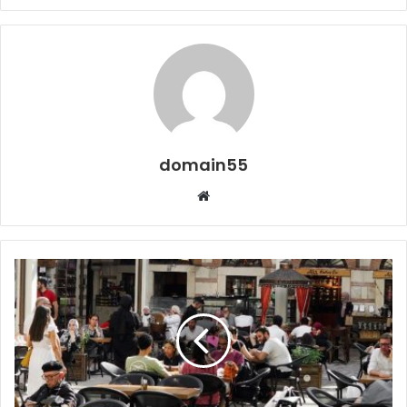
domain55
Web
sitesi