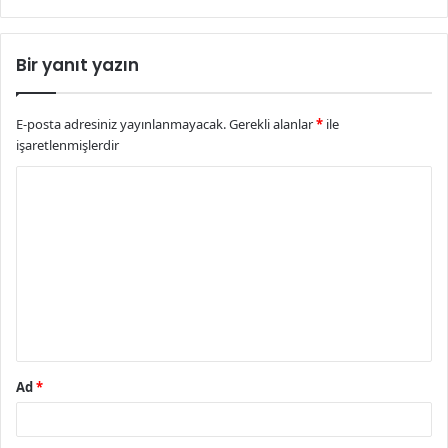
Bir yanıt yazın
E-posta adresiniz yayınlanmayacak.
Gerekli alanlar
*
ile
işaretlenmişlerdir
Y
o
r
u
m
*
Ad
*