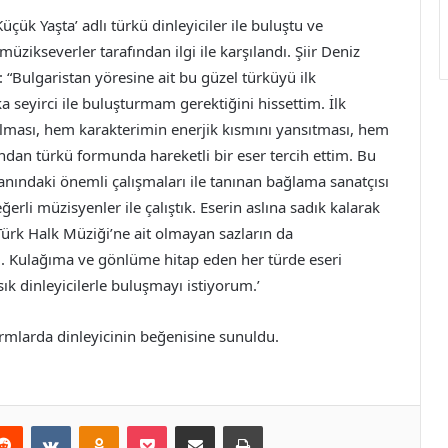
üçük Yaşta’ adlı türkü dinleyiciler ile buluştu ve
üzikseverler tarafından ilgi ile karşılandı. Şiir Deniz
: “Bulgaristan yöresine ait bu güzel türküyü ilk
 seyirci ile buluşturmam gerektiğini hissettim. İlk
ması, hem karakterimin enerjik kısmını yansıtması, hem
ndan türkü formunda hareketli bir eser tercih ettim. Bu
anındaki önemli çalışmaları ile tanınan bağlama sanatçısı
rli müzisyenler ile çalıştık. Eserin aslına sadık kalarak
Türk Halk Müziği’ne ait olmayan sazların da
tı. Kulağıma ve gönlüme hitap eden her türde eseri
ık dinleyicilerle buluşmayı istiyorum.’
ormlarda dinleyicinin beğenisine sunuldu.
erest
Reddit
VKontakte
Odnoklassniki
Pocket
E-Posta ile paylaş
Yazdır