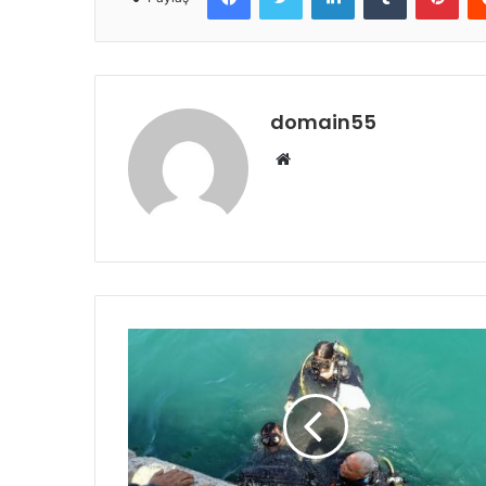
domain55
Web
sitesi