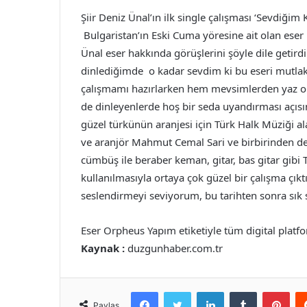
Şiir Deniz Ünal’ın ilk single çalışması ‘Sevdiğim K
Bulgaristan’ın Eski Cuma yöresine ait olan eser m
Ünal eser hakkında görüşlerini şöyle dile getirdi
dinlediğimde o kadar sevdim ki bu eseri mutlaka
çalışmamı hazırlarken hem mevsimlerden yaz ol
de dinleyenlerde hoş bir seda uyandırması açısı
güzel türkünün aranjesi için Türk Halk Müziği al
ve aranjör Mahmut Cemal Sari ve birbirinden değe
cümbüş ile beraber keman, gitar, bas gitar gibi 
kullanılmasıyla ortaya çok güzel bir çalışma çık
seslendirmeyi seviyorum, bu tarihten sonra sık s
Eser Orpheus Yapım etiketiyle tüm digital platf
Kaynak :
duzgunhaber.com.tr
Facebook
Twitter
LinkedIn
Tumblr
Pint
Paylaş