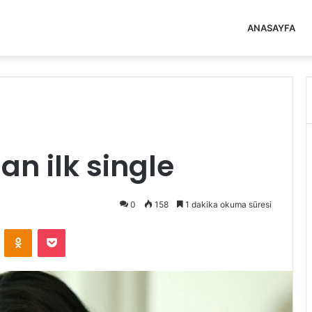
ANASAYFA
an ilk single
0
158
1 dakika okuma süresi
VKontakte
Odnoklassniki
Pocket