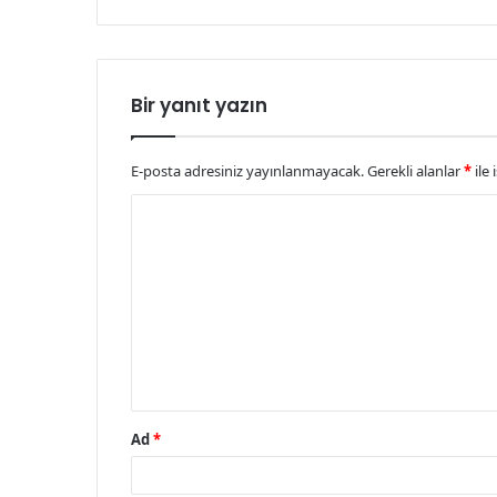
Bir yanıt yazın
E-posta adresiniz yayınlanmayacak.
Gerekli alanlar
*
ile 
Y
o
r
u
m
*
Ad
*