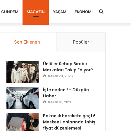
Arama
GÜNDEM
MAGAZIN
YAŞAM
EKONOMI
yap
Son Eklenen
Popüler
...
Ünlüler Sebep Birebir
Markaları Takip Ediyor?
Haziran 20, 2026
İşte nedeni! – Düzgün
Haber
Haziran 18, 2026
Bakanlık harekete geçti!
Mesken ilanlarında fahiş
fiyat düzenlemesi –