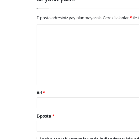
E-posta adresiniz yayınlanmayacak.
Gerekli alanlar
*
ile 
Y
o
r
u
m
*
Ad
*
E-posta
*