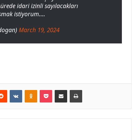
rede idari izinli sayılacakları
şmak istiyorum.…
rdogan)
March 19, 2024
erest
Reddit
VKontakte
Odnoklassniki
Pocket
E-Posta ile paylaş
Yazdır