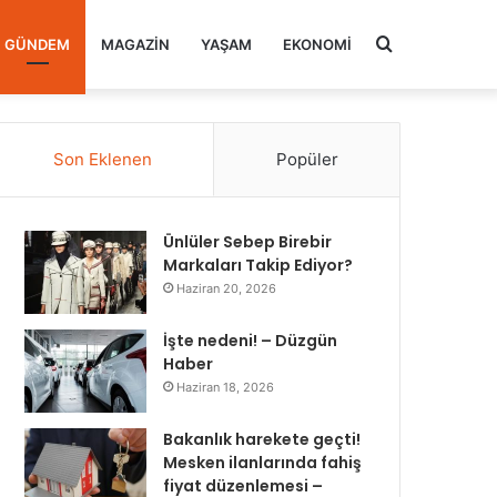
Arama
GÜNDEM
MAGAZIN
YAŞAM
EKONOMI
yap
Son Eklenen
Popüler
...
Ünlüler Sebep Birebir
Markaları Takip Ediyor?
Haziran 20, 2026
İşte nedeni! – Düzgün
Haber
Haziran 18, 2026
Bakanlık harekete geçti!
Mesken ilanlarında fahiş
fiyat düzenlemesi –