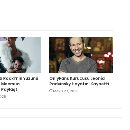
zı Rocki’nin Yüzünü
OnlyFans Kurucusu Leonid
re Mecmua
Radvinsky Hayatını Kaybetti
Paylaştı
Mayıs 23, 2026
2026