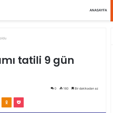
ANASAYFA
 oldu
ı tatili 9 gün
0
160
Bir dakikadan az
VKontakte
Odnoklassniki
Pocket