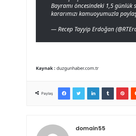
Bayramı öncesindeki 1,5 günlük sü
kararımızı kamuoyumuzla payla
— Recep Tayyip Erdoğan (@RTE
Kaynak :
duzgunhaber.com.tr
Facebook
Twitter
LinkedIn
Tumblr
Pint
Paylaş
domain55