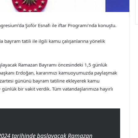
esium’da Şoför Esnafı ile iftar Programı’nda konuştu.
yram tatili ile ilgili kamu çalışanlarına yönelik
aşlayacak Ramazan Bayramı öncesindeki 1,5 günlük
urbaşkanı Erdoğan, kararımızı kamuoyumuzda paylaşmak
azartesi gününü bayram tatiline ekleyerek kamu
9 günlük bir vakit verdik. Tüm vatandaşlarımıza hayırlı
 2024 tarihinde başlayacak Ramazan