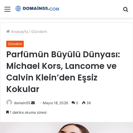
Menü
A
y
...
Anasayfa
/
Gündem
Gündem
Parfümün Büyülü Dünyası:
Michael Kors, Lancome ve
Calvin Klein’den Eşsiz
Kokular
Bir
domain55
Mayıs 18, 2026
0
36
e-
1 dakika okuma süresi
posta
göndermek