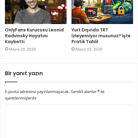
OnlyFans Kurucusu Leonid
Yurt Dışında TRT
Radvinsky Hayatını
İzleyemiyor musunuz? İşte
Kaybetti
Pratik Tahlil
Mayıs 23, 2026
Mayıs 23, 2026
Bir yanıt yazın
E-posta adresiniz yayınlanmayacak.
Gerekli alanlar
*
ile
işaretlenmişlerdir
Y
o
r
u