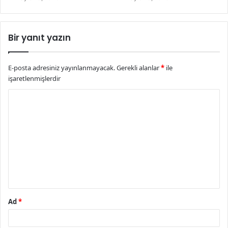
Bir yanıt yazın
E-posta adresiniz yayınlanmayacak.
Gerekli alanlar
*
ile
işaretlenmişlerdir
Y
o
r
u
m
*
Ad
*