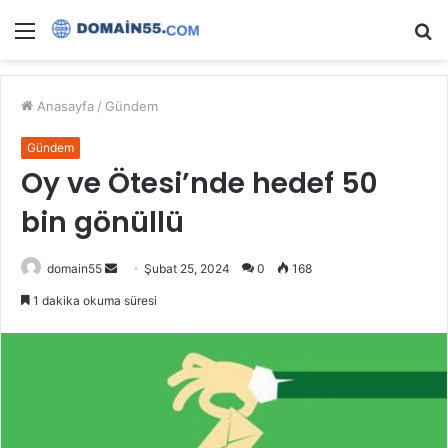
Menü
A
y
...
Anasayfa
/
Gündem
Gündem
Oy ve Ötesi’nde hedef 50
bin gönüllü
Bir
domain55
Şubat 25, 2024
0
168
e-
1 dakika okuma süresi
posta
göndermek