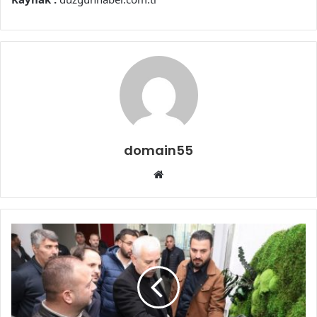
domain55
Web
sitesi