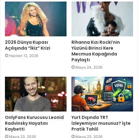
2026 Dünya Kupası
Rihanna Kızı Rocki’nin
Açılışında “İkiz” Krizi
Yüzünü Birinci Kere
Mecmua Kapağında
Haziran 12, 2026
Paylaştı
Mayıs 24, 2026
OnlyFans Kurucusu Leonid
Yurt Dışında TRT
Radvinsky Hayatını
İzleyemiyor musunuz? İşte
Kaybetti
Pratik Tahlil
Mayıs 23, 2026
Mayıs 23, 2026