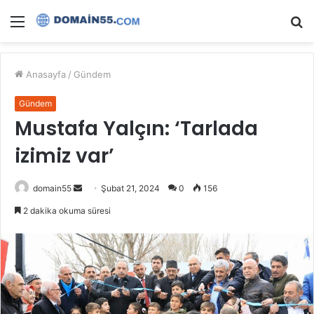
Menü
A
y
...
Anasayfa
/
Gündem
Gündem
Mustafa Yalçın: ‘Tarlada
izimiz var’
Bir
domain55
Şubat 21, 2024
0
156
e-
2 dakika okuma süresi
posta
göndermek