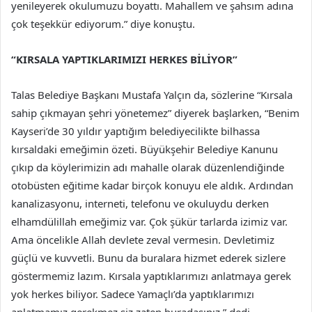
yenileyerek okulumuzu boyattı. Mahallem ve şahsım adına
çok teşekkür ediyorum.” diye konuştu.
“KIRSALA YAPTIKLARIMIZI HERKES BİLİYOR”
Talas Belediye Başkanı Mustafa Yalçın da, sözlerine “Kırsala
sahip çıkmayan şehri yönetemez” diyerek başlarken, “Benim
Kayseri’de 30 yıldır yaptığım belediyecilikte bilhassa
kırsaldaki emeğimin özeti. Büyükşehir Belediye Kanunu
çıkıp da köylerimizin adı mahalle olarak düzenlendiğinde
otobüsten eğitime kadar birçok konuyu ele aldık. Ardından
kanalizasyonu, interneti, telefonu ve okuluydu derken
elhamdülillah emeğimiz var. Çok şükür tarlarda izimiz var.
Ama öncelikle Allah devlete zeval vermesin. Devletimiz
güçlü ve kuvvetli. Bunu da buralara hizmet ederek sizlere
göstermemiz lazım. Kırsala yaptıklarımızı anlatmaya gerek
yok herkes biliyor. Sadece Yamaçlı’da yaptıklarımızı