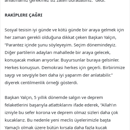
anlatmamız gerekmez siz zaten buradasınız.” dedi.
RAKİPLERE ÇAĞRI
Sosyal tesisin iyi günde ve kötü günde bir araya gelmek için
her zaman gerekli olduğuna dikkat çeken Başkan Yalçın,
“Parantez içinde şunu söyleyeyim. Seçim dönemindeyiz.
Diğer partilerin adayları mahallede bir araya gelecek,
konuşacak mekan arıyorlar. Buyursunlar buraya gelsinler.
Herkes konuşsun. Demokrasi herkes için geçerli. Birbirimize
saygı ve sevgiyle ben daha iyi yaparım der anlatabilir.”
diyerek centilmenlik örneği gösterdi.
Başkan Yalçın, 5 yıllık dönemde salgın ve deprem
felaketlerini başarıyla atlattıklarını ifade ederek, “Allah’ın
izniyle bu sefer korona ve deprem olmaz sizleri daha çok
kucaklarız. Bu nedenle yeni meclis üyelerimizle başta
Yamaçlı olmak üzere bütün kırsala daha fazla kucak