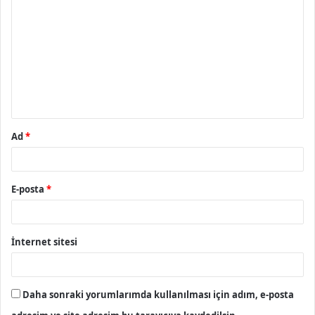
o
r
u
m
*
Ad
*
E-posta
*
İnternet sitesi
Daha sonraki yorumlarımda kullanılması için adım, e-posta