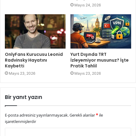
Mayıs 24, 2026
OnlyFans Kurucusu Leonid
Yurt Dışında TRT
Radvinsky Hayatını
İzleyemiyor musunuz? İşte
Kaybetti
Pratik Tahlil
Mayıs 23, 2026
Mayıs 23, 2026
Bir yanıt yazın
E-posta adresiniz yayınlanmayacak.
Gerekli alanlar
*
ile
işaretlenmişlerdir
Y