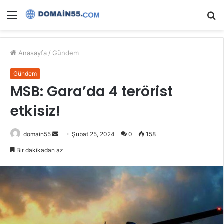
Menü
A
y
...
Anasayfa
/
Gündem
Gündem
MSB: Gara’da 4 terörist
etkisiz!
Bir
domain55
Şubat 25, 2024
0
158
e-
Bir dakikadan az
posta
göndermek