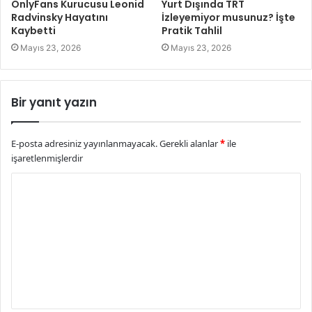
OnlyFans Kurucusu Leonid
Yurt Dışında TRT
Radvinsky Hayatını
İzleyemiyor musunuz? İşte
Kaybetti
Pratik Tahlil
Mayıs 23, 2026
Mayıs 23, 2026
Bir yanıt yazın
E-posta adresiniz yayınlanmayacak.
Gerekli alanlar
*
ile
işaretlenmişlerdir
Y
o
r
u
m
*