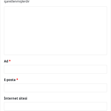
işaretlenmişlerdir
Y
o
r
u
m
*
Ad
*
E-posta
*
İnternet sitesi