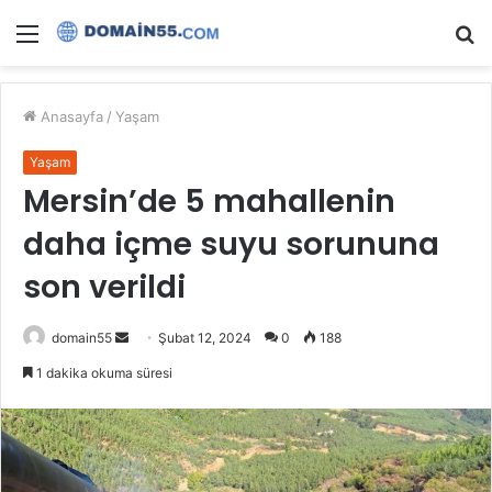
Menü
A
y
...
Anasayfa
/
Yaşam
Yaşam
Mersin’de 5 mahallenin
daha içme suyu sorununa
son verildi
Bir
domain55
Şubat 12, 2024
0
188
e-
1 dakika okuma süresi
posta
göndermek