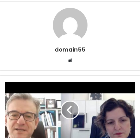
domain55
Web
sitesi