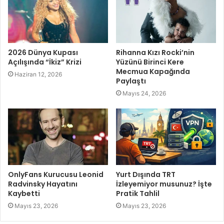
2026 Dünya Kupası
Rihanna Kızı Rocki’nin
Açılışında “İkiz” Krizi
Yüzünü Birinci Kere
Mecmua Kapağında
Haziran 12, 2026
Paylaştı
Mayıs 24, 2026
OnlyFans Kurucusu Leonid
Yurt Dışında TRT
Radvinsky Hayatını
İzleyemiyor musunuz? İşte
Kaybetti
Pratik Tahlil
Mayıs 23, 2026
Mayıs 23, 2026