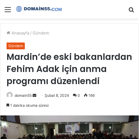
Menü
A
y
...
Anasayfa
/
Gündem
Gündem
Mardin’de eski bakanlardan
Fehim Adak için anma
programı düzenlendi
Bir
domain55
Şubat 8, 2024
0
166
e-
1 dakika okuma süresi
posta
göndermek