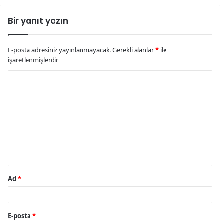
Bir yanıt yazın
E-posta adresiniz yayınlanmayacak.
Gerekli alanlar
*
ile
işaretlenmişlerdir
Y
o
r
u
m
*
Ad
*
E-posta
*