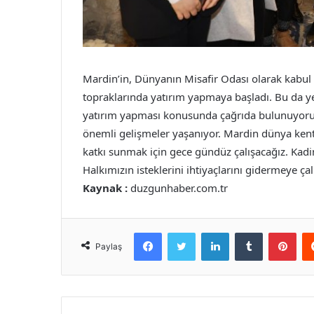
Mardin’in, Dünyanın Misafir Odası olarak kabul g
topraklarında yatırım yapmaya başladı. Bu da y
yatırım yapması konusunda çağrıda bulunuyorum
önemli gelişmeler yaşanıyor. Mardin dünya kent
katkı sunmak için gece gündüz çalışacağız. Kadim
Halkımızın isteklerini ihtiyaçlarını gidermeye çal
Kaynak :
duzgunhaber.com.tr
Facebook
Twitter
LinkedIn
Tumblr
Pint
Paylaş