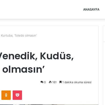
ANASAYFA
Kurtuba, Toledo olmasın’
Venedik, Kudüs,
 olmasın’
0
161
1 dakika okuma süresi
VKontakte
Odnoklassniki
Pocket