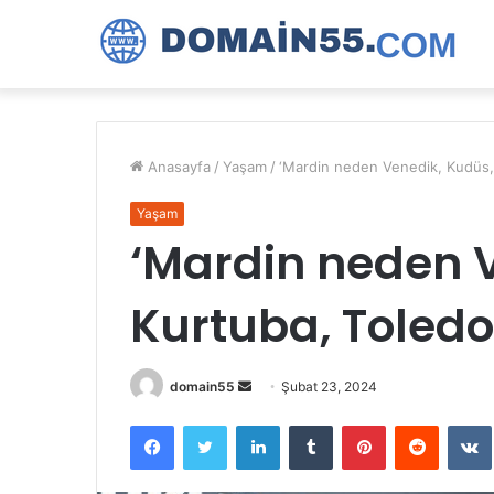
Anasayfa
/
Yaşam
/
‘Mardin neden Venedik, Kudüs, 
Yaşam
‘Mardin neden 
Kurtuba, Toledo
Bir
domain55
Şubat 23, 2024
e-
Facebook
Twitter
LinkedIn
Tumblr
Pinterest
Reddit
posta
göndermek