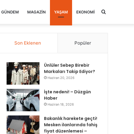
Arama
GÜNDEM
MAGAZIN
YAŞAM
EKONOMI
yap
Son Eklenen
Popüler
...
Ünlüler Sebep Birebir
Markaları Takip Ediyor?
Haziran 20, 2026
İşte nedeni! – Düzgün
Haber
Haziran 18, 2026
Bakanlık harekete geçti!
Mesken ilanlarında fahiş
fiyat düzenlemesi –