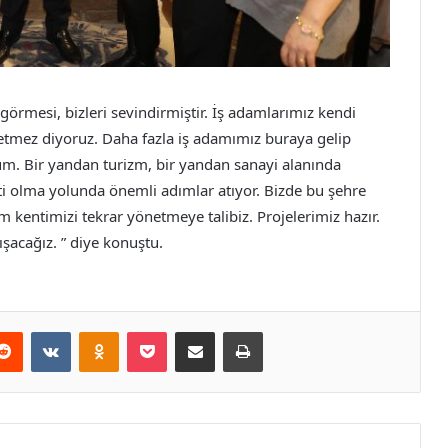
örmesi, bizleri sevindirmiştir. İş adamlarımız kendi
etmez diyoruz. Daha fazla iş adamımız buraya gelip
. Bir yandan turizm, bir yandan sanayi alanında
i olma yolunda önemli adımlar atıyor. Bizde bu şehre
 kentimizi tekrar yönetmeye talibiz. Projelerimiz hazır.
ışacağız. ” diye konuştu.
erest
Reddit
VKontakte
Odnoklassniki
Pocket
E-Posta ile paylaş
Yazdır