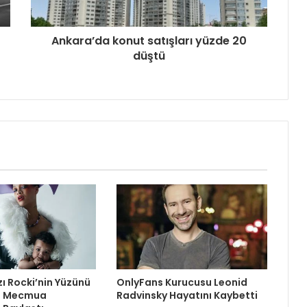
Ankara’da konut satışları yüzde 20
düştü
zı Rocki’nin Yüzünü
OnlyFans Kurucusu Leonid
re Mecmua
Radvinsky Hayatını Kaybetti