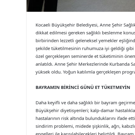
Kocaeli Büyükşehir Belediyesi, Anne Şehir Sağl
dikkat edilmesi gereken sağlıklı beslenme konusu
birbirinden lezzetli geleneksel yemekler eşliği
şekilde tüketilmesinin ruhumuza iyi geldiği gibi
özel gerçekleşen seminerde et tüketiminin önemi
anlatıldı. Anne Şehir Merkezlerinde Kurbanda S
yüksek oldu. Yoğun katılımla gerçekleşen progr
BAYRAMIN BİRİNCİ GÜNÜ ET TÜKETMEYİN
Daha keyifli ve daha sağlıklı bir bayram geçirm
Büyükşehir diyetisyenleri; kalp-damar hastalıklar
hastalarının risk altında bulunduklarını ifade ett
sindirim problemi, midede şişkinlik, ağrı, kabızlı
engelleri ile karışılabilecekleri belirtildi. Bay