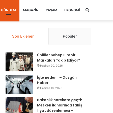
Arama
GÜNDEM
MAGAZIN
YAŞAM
EKONOMI
yap
Son Eklenen
Popüler
...
Ünlüler Sebep Birebir
Markaları Takip Ediyor?
Haziran 20, 2026
İşte nedeni! – Düzgün
Haber
Haziran 18, 2026
Bakanlık harekete geçti!
Mesken ilanlarında fahiş
fiyat düzenlemesi –