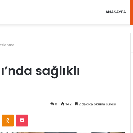
ANASAYFA
beslenme
’nda sağlıklı
0
142
2 dakika okuma süresi
VKontakte
Odnoklassniki
Pocket