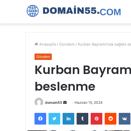
Anasayfa
/
Gündem
/
Kurban Bayramı’nda sağlıklı 
Gündem
Kurban Bayramı
beslenme
Bir
domain55
Haziran 15, 2024
e-
Facebook
Twitter
LinkedIn
Tumblr
Pinterest
Reddit
posta
göndermek