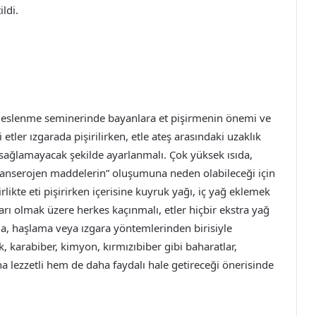
ldi.
eslenme seminerinde bayanlara et pişirmenin önemi ve
 etler ızgarada pişirilirken, etle ateş arasındaki uzaklık
ağlamayacak şekilde ayarlanmalı. Çok yüksek ısıda,
“kanserojen maddelerin” oluşumuna neden olabileceği için
rlikte eti pişirirken içerisine kuyruk yağı, iç yağ eklemek
ları olmak üzere herkes kaçınmalı, etler hiçbir ekstra yağ
, haşlama veya ızgara yöntemlerinden birisiyle
k, karabiber, kimyon, kırmızıbiber gibi baharatlar,
ha lezzetli hem de daha faydalı hale getireceği önerisinde