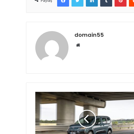
Paylaş
domain55
Web
sitesi