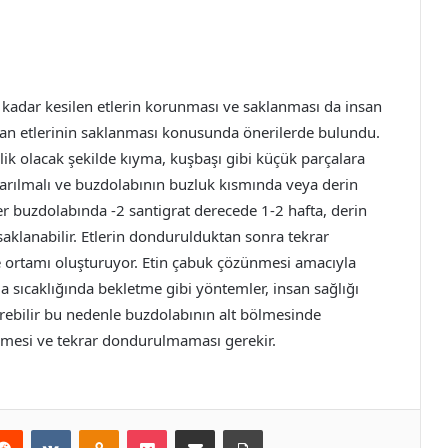
ğu kadar kesilen etlerin korunması ve saklanması da insan
rban etlerinin saklanması konusunda önerilerde bulundu.
klik olacak şekilde kıyma, kuşbaşı gibi küçük parçalara
sarılmalı ve buzdolabının buzluk kısmında veya derin
er buzdolabında -2 santigrat derecede 1-2 hafta, derin
aklanabilir. Etlerin dondurulduktan sonra tekrar
 ortamı oluşturuyor. Etin çabuk çözünmesi amacıyla
 sıcaklığında bekletme gibi yöntemler, insan sağlığı
irebilir bu nedenle buzdolabının alt bölmesinde
lmesi ve tekrar dondurulmaması gerekir.
erest
Reddit
VKontakte
Odnoklassniki
Pocket
E-Posta ile paylaş
Yazdır