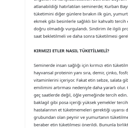
atlanabildiği hatırlatılan seminerde; Kurban Bay
tüketimini diğer günlere bırakın ilk gün, yumurta,
ekmek gibi besinlerle sağlıklı bir kahvaltı terci
doğru olmadığı vurgulandı. Sindirim ile ilgili p
saat bekletilmeli ve daha sonra tüketilmesi gerek
KIRMIZI ETLER NASIL TÜKETİLMELİ?
Seminerde insan sağlığı için kırmızı etin tüketilm
hayvansal proteinin yanı sıra, demir, çinko, fos
vitaminlerini içeriyor. Fakat etin sebze, salata g
emilimini artırması nedeniyle daha yararlı olur.
geç saatlerde değil, öğle yemeğinde tercih edin
baklagil gibi posa içeriği yüksek yemekler tercih 
hastalarının et tüketmemeleri gerektiği uyarısı 
grubundan olan peynir ve yumurtanın tüketilmem
beraber etin tüketilmesi önerildi. Bununla birli