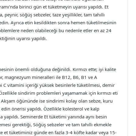
ramı’nda birinci gün et tüketmeyin uyarısı yapıldı. Et
 peynir, söğüş sebzeler, taze yeşillikler, tam tahıllı
h edin. Ayrıca etin kesildikten sonra hemen tüketilmesinin
roblemlere neden olabileceği bu nedenle etler en az 24
tiğinin uyarısı yapıldı.
esinin önemli olduğuna değinildi. Kırmızı ette; iyi kalite
for, magnezyum mineralleri ile B12, B6, B1 ve A
ibi C vitamini içeriği yüksek besinlerle tüketilmesi, demir
 Özellikle sindirim problemleri yaşamamak için kırmızı eti
. Akşam öğününde ise sindirimi kolay olan sebze, kuru
edin önerisi yapıldı. Özellikle kolesterol ve kalp
da yapıldı. Seminerde Et tüketimi yanında aynı besin
esi gerektiği, Söğüş sebzeler ve tam tahıllı ekmekle
kte et tüketiminiz günde en fazla 3-4 köfte kadar veya 15-