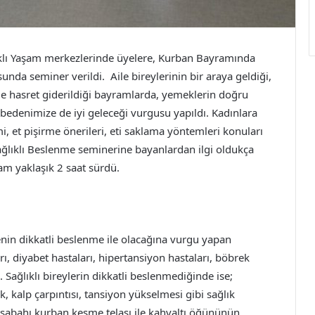
ıklı Yaşam merkezlerinde üyelere, Kurban Bayramında
nda seminer verildi. Aile bireylerinin bir araya geldiği,
nde hasret giderildiği bayramlarda, yemeklerin doğru
 bedenimize de iyi geleceği vurgusu yapıldı. Kadınlara
, et pişirme önerileri, eti saklama yöntemleri konuları
ağlıklı Beslenme seminerine bayanlardan ilgi oldukça
am yaklaşık 2 saat sürdü.
enin dikkatli beslenme ile olacağına vurgu yapan
ı, diyabet hastaları, hipertansiyon hastaları, böbrek
i. Sağlıklı bireylerin dikkatli beslenmediğinde ise;
k, kalp çarpıntısı, tansiyon yükselmesi gibi sağlık
ram sabahı kurban kesme telaşı ile kahvaltı öğününün