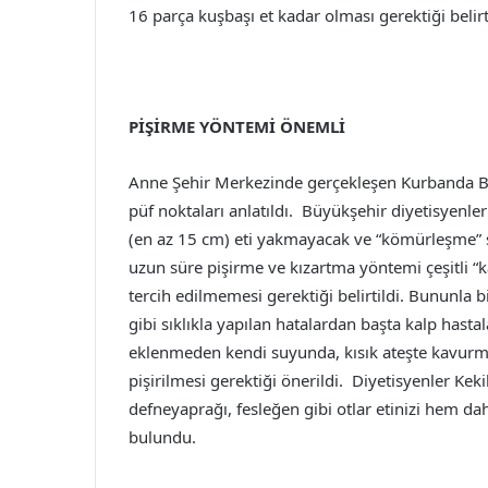
16 parça kuşbaşı et kadar olması gerektiği belirti
PİŞİRME YÖNTEMİ ÖNEMLİ
Anne Şehir Merkezinde gerçekleşen Kurbanda B
püf noktaları anlatıldı. Büyükşehir diyetisyenleri
(en az 15 cm) eti yakmayacak ve “kömürleşme” s
uzun süre pişirme ve kızartma yöntemi çeşitli 
tercih edilmemesi gerektiği belirtildi. Bununla bi
gibi sıklıkla yapılan hatalardan başta kalp hasta
eklenmeden kendi suyunda, kısık ateşte kavurma
pişirilmesi gerektiği önerildi. Diyetisyenler Keki
defneyaprağı, fesleğen gibi otlar etinizi hem da
bulundu.