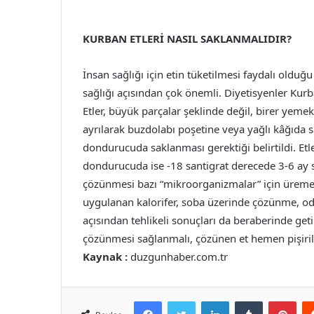
KURBAN ETLERİ NASIL SAKLANMALIDIR?
İnsan sağlığı için etin tüketilmesi faydalı oldu
sağlığı açısından çok önemli. Diyetisyenler Ku
Etler, büyük parçalar şeklinde değil, birer yeme
ayrılarak buzdolabı poşetine veya yağlı kâğıda 
dondurucuda saklanması gerektiği belirtildi. Etl
dondurucuda ise -18 santigrat derecede 3-6 ay s
çözünmesi bazı “mikroorganizmalar” için üreme
uygulanan kalorifer, soba üzerinde çözünme, oda
açısından tehlikeli sonuçları da beraberinde get
çözünmesi sağlanmalı, çözünen et hemen pişiri
Kaynak :
duzgunhaber.com.tr
Facebook
Twitter
LinkedIn
Tumblr
Pint