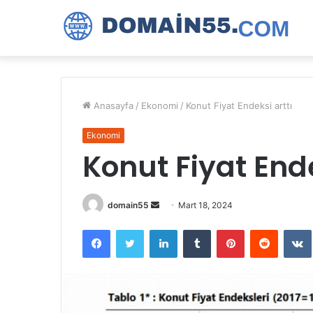
Anasayfa
/
Ekonomi
/
Konut Fiyat Endeksi arttı
Ekonomi
Konut Fiyat Ende
Bir
domain55
Mart 18, 2024
e-
Facebook
Twitter
LinkedIn
Tumblr
Pinterest
Reddit
posta
göndermek