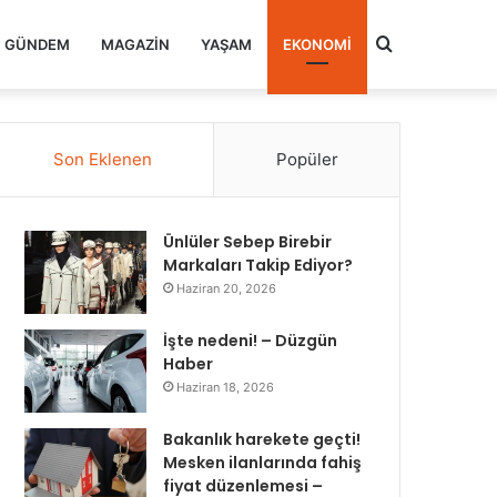
Arama
GÜNDEM
MAGAZIN
YAŞAM
EKONOMI
yap
Son Eklenen
Popüler
...
Ünlüler Sebep Birebir
Markaları Takip Ediyor?
Haziran 20, 2026
İşte nedeni! – Düzgün
Haber
Haziran 18, 2026
Bakanlık harekete geçti!
Mesken ilanlarında fahiş
fiyat düzenlemesi –