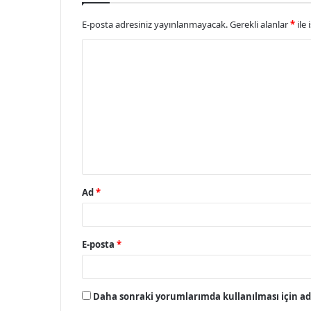
E-posta adresiniz yayınlanmayacak.
Gerekli alanlar
*
ile 
Y
o
r
u
m
*
Ad
*
E-posta
*
Daha sonraki yorumlarımda kullanılması için adı