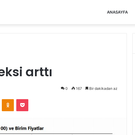
ANASAYFA
ksi arttı
0
167
Bir dakikadan az
VKontakte
Odnoklassniki
Pocket