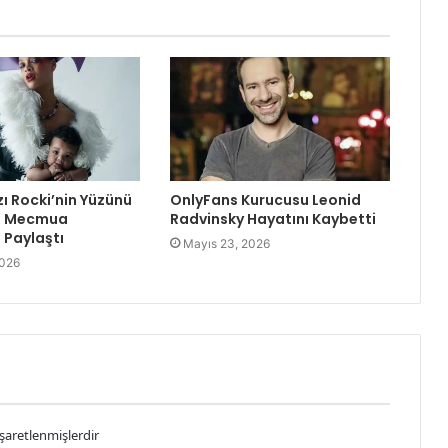
zı Rocki’nin Yüzünü
OnlyFans Kurucusu Leonid
re Mecmua
Radvinsky Hayatını Kaybetti
Paylaştı
Mayıs 23, 2026
2026
işaretlenmişlerdir