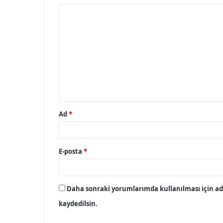
Y
o
r
u
m
*
Ad
*
E-posta
*
Daha sonraki yorumlarımda kullanılması için adı
kaydedilsin.