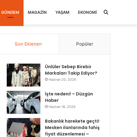
Arama
GÜNDEM
MAGAZIN
YAŞAM
EKONOMI
yap
Son Eklenen
Popüler
...
Ünlüler Sebep Birebir
Markaları Takip Ediyor?
Haziran 20, 2026
İşte nedeni! – Düzgün
Haber
Haziran 18, 2026
Bakanlık harekete geçti!
Mesken ilanlarında fahiş
fiyat düzenlemesi –