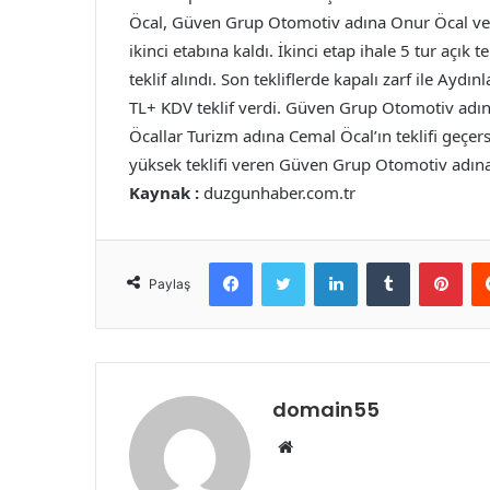
Öcal, Güven Grup Otomotiv adına Onur Öcal ve 
ikinci etabına kaldı. İkinci etap ihale 5 tur açık 
teklif alındı. Son tekliflerde kapalı zarf ile Ay
TL+ KDV teklif verdi. Güven Grup Otomotiv adına
Öcallar Turizm adına Cemal Öcal’ın teklifi geçers
yüksek teklifi veren Güven Grup Otomotiv adın
Kaynak :
duzgunhaber.com.tr
Facebook
Twitter
LinkedIn
Tumblr
Pint
Paylaş
domain55
Web
sitesi