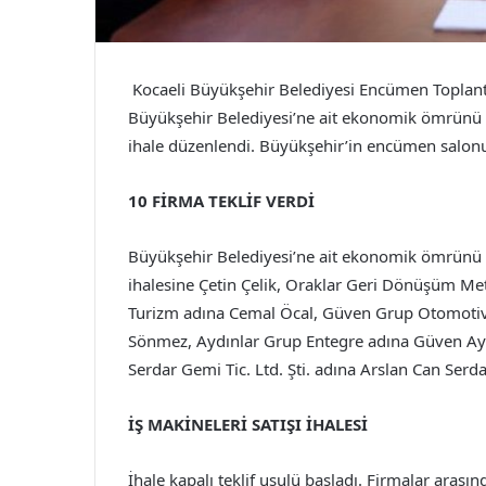
Kocaeli Büyükşehir Belediyesi Encümen Toplan
Büyükşehir Belediyesi’ne ait ekonomik ömrünü t
ihale düzenlendi. Büyükşehir’in encümen salonund
10 FİRMA TEKLİF VERDİ
Büyükşehir Belediyesi’ne ait ekonomik ömrünü 
ihalesine Çetin Çelik, Oraklar Geri Dönüşüm Met
Turizm adına Cemal Öcal, Güven Grup Otomotiv
Sönmez, Aydınlar Grup Entegre adına Güven Aydı
Serdar Gemi Tic. Ltd. Şti. adına Arslan Can Serd
İŞ MAKİNELERİ SATIŞI İHALESİ
İhale kapalı teklif usulü başladı. Firmalar arası