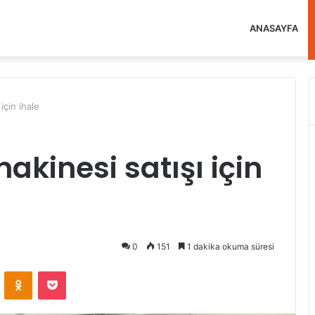
ANASAYFA
için ihale
makinesi satışı için
0
151
1 dakika okuma süresi
VKontakte
Odnoklassniki
Pocket