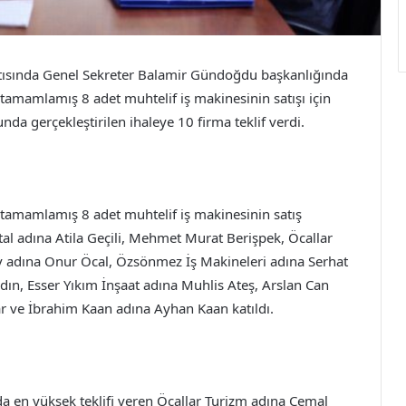
tısında Genel Sekreter Balamir Gündoğdu başkanlığında
amamlamış 8 adet muhtelif iş makinesinin satışı için
a gerçekleştirilen ihaleye 10 firma teklif verdi.
tamamlamış 8 adet muhtelif iş makinesinin satış
al adına Atila Geçili, Mehmet Murat Berişpek, Öcallar
 adına Onur Öcal, Özsönmez İş Makineleri adına Serhat
n, Esser Yıkım İnşaat adına Muhlis Ateş, Arslan Can
ar ve İbrahim Kaan adına Ayhan Kaan katıldı.
nda en yüksek teklifi veren Öcallar Turizm adına Cemal