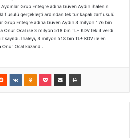
Aydınlar Grup Entegre adına Güven Aydın ihalenin
teklif usulü gerçekleşti ardından tek tur kapalı zarf usulü
dınlar Grup Entegre adına Güven Aydın 3 milyon 176 bin
 Onur Öcal ise 3 milyon 518 bin TL+ KDV teklif verdi.
iz sayıldı. İhaleyi, 3 milyon 518 bin TL+ KDV ile en
a Onur Öcal kazandı.
erest
Reddit
VKontakte
Odnoklassniki
Pocket
E-Posta ile paylaş
Yazdır