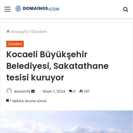
Menü
A
y
...
Anasayfa
/
Gündem
Gündem
Kocaeli Büyükşehir
Belediyesi, Sakatathane
tesisi kuruyor
Bir
domain55
Nisan 1, 2024
0
167
e-
1 dakika okuma süresi
posta
göndermek