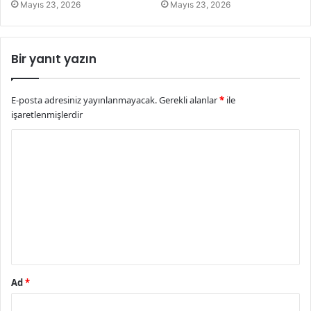
Mayıs 23, 2026
Mayıs 23, 2026
Bir yanıt yazın
E-posta adresiniz yayınlanmayacak.
Gerekli alanlar
*
ile
işaretlenmişlerdir
Y
o
r
u
m
*
Ad
*