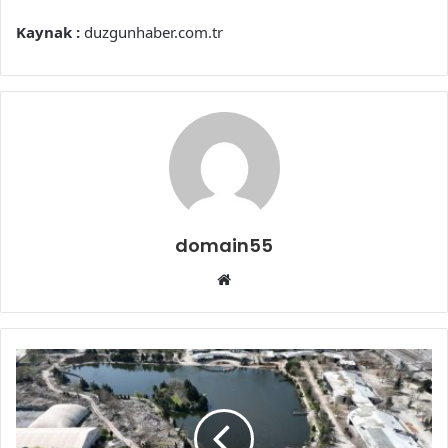
Kaynak :
duzgunhaber.com.tr
domain55
Web
sitesi