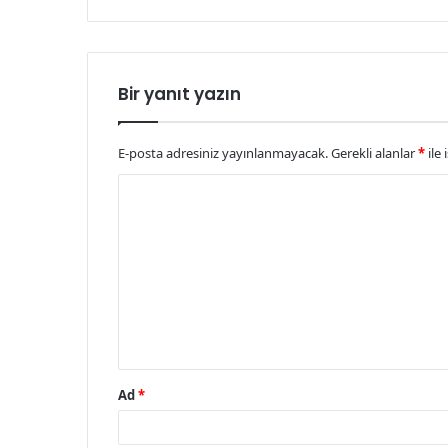
Bir yanıt yazın
E-posta adresiniz yayınlanmayacak.
Gerekli alanlar
*
ile 
Y
o
r
u
m
*
Ad
*