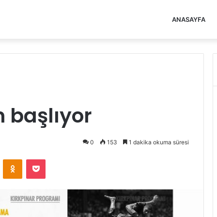
ANASAYFA
 başlıyor
0
153
1 dakika okuma süresi
VKontakte
Odnoklassniki
Pocket