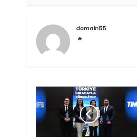
domain55
Web
sitesi