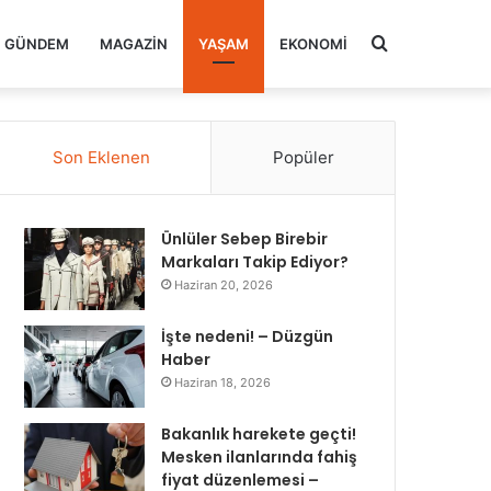
Arama
GÜNDEM
MAGAZIN
YAŞAM
EKONOMI
yap
Son Eklenen
Popüler
...
Ünlüler Sebep Birebir
Markaları Takip Ediyor?
Haziran 20, 2026
İşte nedeni! – Düzgün
Haber
Haziran 18, 2026
Bakanlık harekete geçti!
Mesken ilanlarında fahiş
fiyat düzenlemesi –