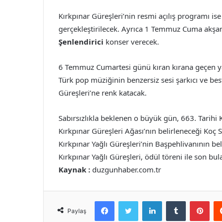
Kırkpınar Güreşleri’nin resmi açılış programı is
gerçekleştirilecek. Ayrıca 1 Temmuz Cuma akşam
Şenlendirici
konser verecek.
6 Temmuz Cumartesi günü kıran kırana geçen ya
Türk pop müziğinin benzersiz sesi şarkıcı ve bes
Güreşleri’ne renk katacak.
Sabırsızlıkla beklenen o büyük gün, 663. Tarihi 
Kırkpınar Güreşleri Ağası’nın belirleneceği Koç Sa
Kırkpınar Yağlı Güreşleri’nin Başpehlivanının bel
Kırkpınar Yağlı Güreşleri, ödül töreni ile son bul
Kaynak :
duzgunhaber.com.tr
Facebook
Twitter
LinkedIn
Tumblr
Pint
Paylaş