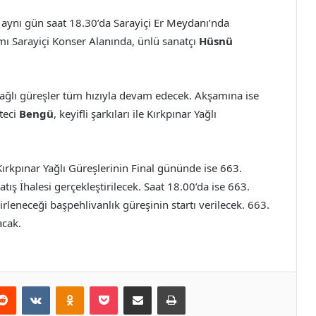
e aynı gün saat 18.30’da Sarayiçi Er Meydanı’nda
ı Sarayiçi Konser Alanında, ünlü sanatçı
Hüsnü
ğlı güreşler tüm hızıyla devam edecek. Akşamına ise
teci
Bengü
, keyifli şarkıları ile Kırkpınar Yağlı
Kırkpınar Yağlı Güreşlerinin Final gününde ise 663.
tış İhalesi gerçekleştirilecek. Saat 18.00’da ise 663.
irleneceği başpehlivanlık güreşinin startı verilecek. 663.
acak.
erest
Reddit
VKontakte
Odnoklassniki
Pocket
E-Posta ile paylaş
Yazdır