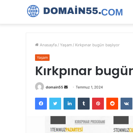
Anasayfa
/
Yaşam
/
Kırkpınar bugün başlıyor
Yaşam
Kırkpınar bugün
Bir
domain55
Temmuz 1, 2024
e-
Facebook
Twitter
LinkedIn
Tumblr
Pinterest
Reddit
posta
göndermek