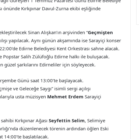
Yağlı Güreşleri 1 Temmuz Pazartesi Günü Edirne Belediye
sı önünde Kırkpınar Davul-Zurna ekibi eşliğinde
leştirilecek Sinan Alışkan’ın arşivinden “
Geçmişten
çılışı yapılacak. Aynı günün akşamında ise Sarayiçi konser
22:00’de Edirne Belediyesi Kent Orkestrası sahne alacak.
Popstar Salih Zülüfoğlu Edirne halkı ile buluşacak.
 güzel şarkılarını Edirneliler için söyleyecek.
rşembe Günü saat 13:00’te başlayacak.
mişe ve Geleceğe Saygı” isimli sergi açılışı
kılarıyla usta müzisyen
Mehmet Erdem
Sarayiçi
sahibi Kırkpınar Ağası
Seyfettin Selim
, Selimiye
lığı’nda düzenlenecek törenin ardından öğlen Eski
 14:00’te başlatılacak.