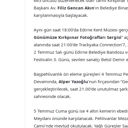
663’üncüsü düzenlenecek olan Tarihi Kırkpınar 
Başkanı Av.
Filiz Gencan Akın
’ın Belediye Bina
karşılanmasıyla başlayacak.
Aynı gün saat 18:00’da Edirne Kent Müzesi gerçek
Günümüze Kırkpınar Fotoğrafları Sergisi
” a
alanında saat 21:00’de Trackyaka Connection’7, 
2 Temmuz Salı günü Edirne Belediye Bandosu ve 
Festivalin 3. Günü, sevilen sanatçı Betül Demir en
Başpehlivanlık ön eleme güreşleri 4 Temmuz Pe
Devamında,
Alper Yazoğlu
’nun fırçasından “Geç
gerçekleştirilecek, saat 21.00’de unutulmaz şar
sahnesinde olacak.
5 Temmuz Cuma günü ise 4 altın kemerin ebedi 
Meydanı önünde karşılanacak. Pehlivanlar Mezar
Camii’nde mevlüd okutulacak. Yağlı Güreşler Saat