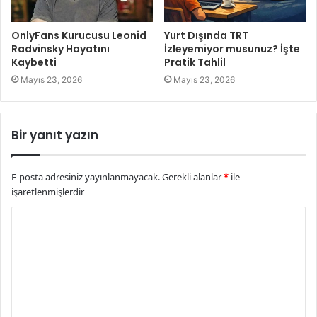
OnlyFans Kurucusu Leonid
Yurt Dışında TRT
Radvinsky Hayatını
İzleyemiyor musunuz? İşte
Kaybetti
Pratik Tahlil
Mayıs 23, 2026
Mayıs 23, 2026
Bir yanıt yazın
E-posta adresiniz yayınlanmayacak.
Gerekli alanlar
*
ile
işaretlenmişlerdir
Y
o
r
u
m