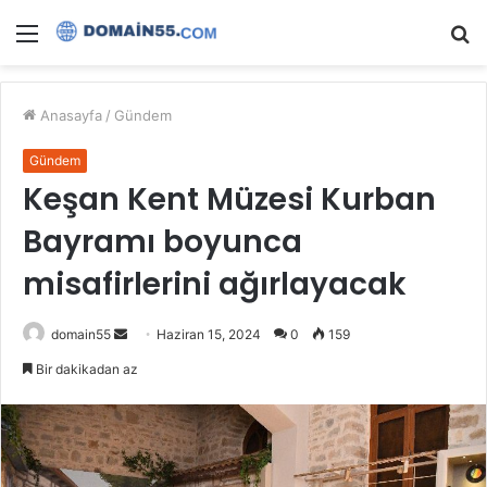
Menü
A
y
...
Anasayfa
/
Gündem
Gündem
Keşan Kent Müzesi Kurban
Bayramı boyunca
misafirlerini ağırlayacak
Bir
domain55
Haziran 15, 2024
0
159
e-
Bir dakikadan az
posta
göndermek