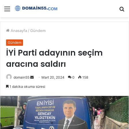
Menü
A
y
...
Anasayfa
/
Gündem
Gündem
İYİ Parti adayının seçim
aracına saldırı
Bir
domain55
Mart 20, 2024
0
158
e-
1 dakika okuma süresi
posta
göndermek