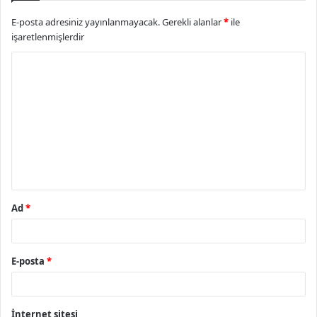
E-posta adresiniz yayınlanmayacak.
Gerekli alanlar
*
ile
işaretlenmişlerdir
Y
o
r
u
m
*
Ad
*
E-posta
*
İnternet sitesi