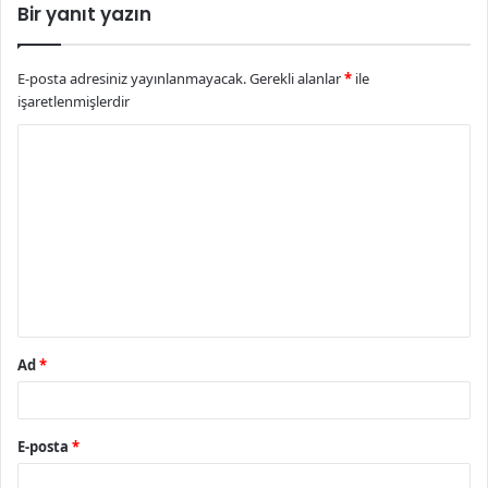
Bir yanıt yazın
E-posta adresiniz yayınlanmayacak.
Gerekli alanlar
*
ile
işaretlenmişlerdir
Y
o
r
u
m
*
Ad
*
E-posta
*