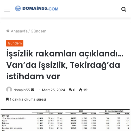
Menü
A
y
...
Anasayfa
/
Gündem
Gündem
İşsizlik rakamları açıklandı…
Van’da işsizlik, Tekirdağ’da
istihdam var
Bir
domain55
Mart 25, 2024
0
151
e-
1 dakika okuma süresi
posta
göndermek