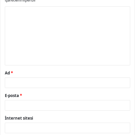
işaretlenmişlerdir
Y
o
r
u
m
*
Ad
*
E-posta
*
İnternet sitesi