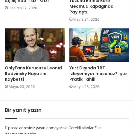
Açılışında “İkiz” Krizi
Yüzünü Birinci Kere
Mecmua Kapağında
Haziran 12, 2026
Paylaştı
Mayıs 24, 2026
OnlyFans Kurucusu Leonid
Yurt Dışında TRT
Radvinsky Hayatını
İzleyemiyor musunuz? İşte
Kaybetti
Pratik Tahlil
Mayıs 23, 2026
Mayıs 23, 2026
Bir yanıt yazın
E-posta adresiniz yayınlanmayacak.
Gerekli alanlar
*
ile