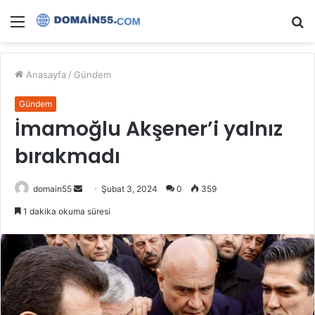
Menü
A
y
...
Anasayfa
/
Gündem
Gündem
İmamoğlu Akşener’i yalnız
bırakmadı
Bir
domain55
Şubat 3, 2024
0
359
e-
1 dakika okuma süresi
posta
göndermek