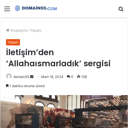
Menü
A
y
...
Anasayfa
/
Yaşam
Yaşam
İletişim’den
‘Allahaısmarladık’ sergisi
Bir
domain55
Mart 18, 2024
0
158
e-
1 dakika okuma süresi
posta
göndermek