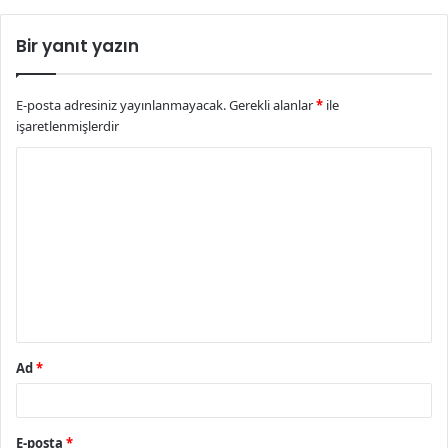
Bir yanıt yazın
E-posta adresiniz yayınlanmayacak.
Gerekli alanlar
*
ile
işaretlenmişlerdir
Y
o
r
u
m
*
Ad
*
E-posta
*