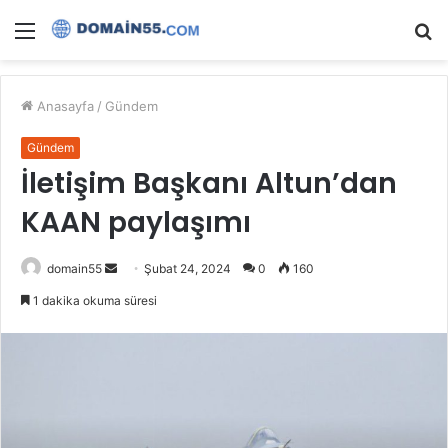
Menü
A
y
...
Anasayfa
/
Gündem
Gündem
İletişim Başkanı Altun’dan
KAAN paylaşımı
Bir
domain55
Şubat 24, 2024
0
160
e-
1 dakika okuma süresi
posta
göndermek