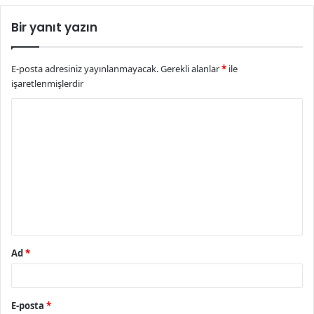
Bir yanıt yazın
E-posta adresiniz yayınlanmayacak.
Gerekli alanlar
*
ile
işaretlenmişlerdir
Y
o
r
u
m
*
Ad
*
E-posta
*