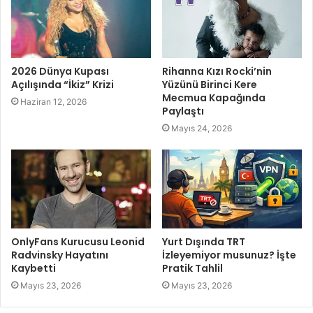
2026 Dünya Kupası
Rihanna Kızı Rocki’nin
Açılışında “İkiz” Krizi
Yüzünü Birinci Kere
Mecmua Kapağında
Haziran 12, 2026
Paylaştı
Mayıs 24, 2026
OnlyFans Kurucusu Leonid
Yurt Dışında TRT
Radvinsky Hayatını
İzleyemiyor musunuz? İşte
Kaybetti
Pratik Tahlil
Mayıs 23, 2026
Mayıs 23, 2026