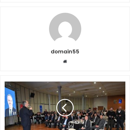
domain55
Web
sitesi