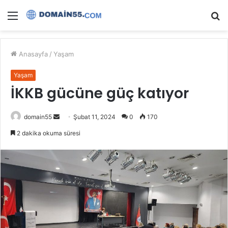
Menü
A
y
...
Anasayfa
/
Yaşam
Yaşam
İKKB gücüne güç katıyor
Bir
domain55
Şubat 11, 2024
0
170
e-
2 dakika okuma süresi
posta
göndermek