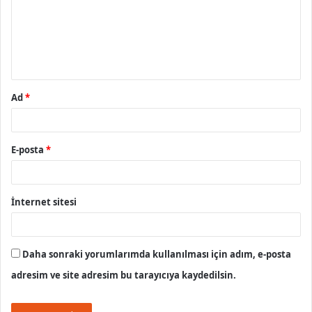
u
m
*
Ad
*
E-posta
*
İnternet sitesi
Daha sonraki yorumlarımda kullanılması için adım, e-posta
adresim ve site adresim bu tarayıcıya kaydedilsin.