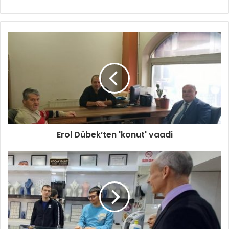
sitesi
Erol Dübek’ten 'konut' vaadi