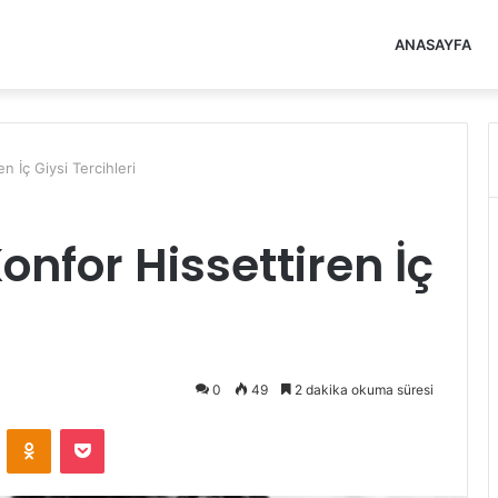
ANASAYFA
 İç Giysi Tercihleri
nfor Hissettiren İç
0
49
2 dakika okuma süresi
VKontakte
Odnoklassniki
Pocket