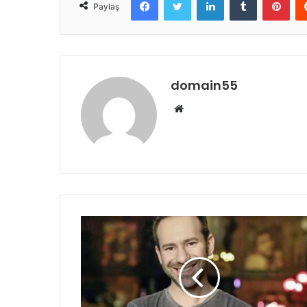
Paylaş
domain55
Web
sitesi