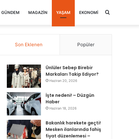
Arama
GÜNDEM
MAGAZIN
YAŞAM
EKONOMI
yap
Son Eklenen
Popüler
...
Ünlüler Sebep Birebir
Markaları Takip Ediyor?
Haziran 20, 2026
İşte nedeni! – Düzgün
Haber
Haziran 18, 2026
Bakanlık harekete geçti!
Mesken ilanlarında fahiş
fiyat düzenlemesi –