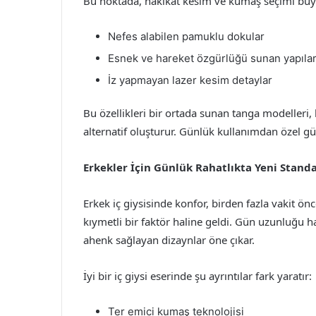
Bu noktada, hakikat kesim ve kumaş seçimi büyü
Nefes alabilen pamuklu dokular
Esnek ve hareket özgürlüğü sunan yapıla
İz yapmayan lazer kesim detaylar
Bu özellikleri bir ortada sunan tanga modelleri, 
alternatif oluşturur. Günlük kullanımdan özel g
Erkekler İçin Günlük Rahatlıkta Yeni Stand
Erkek iç giysisinde konfor, birden fazla vakit öncel
kıymetli bir faktör haline geldi. Gün uzunluğu h
ahenk sağlayan dizaynlar öne çıkar.
İyi bir iç giysi eserinde şu ayrıntılar fark yaratır:
Ter emici kumaş teknolojisi