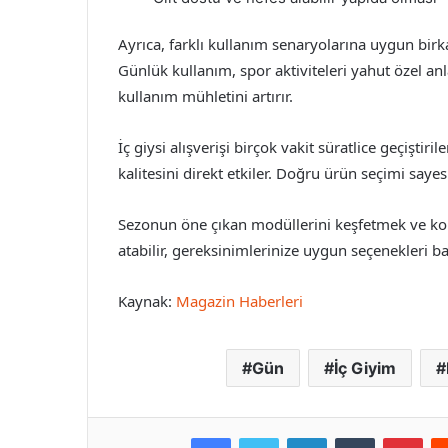
Ayrıca, farklı kullanım senaryolarına uygun birk
Günlük kullanım, spor aktiviteleri yahut özel a
kullanım mühletini artırır.
İç giysi alışverişi birçok vakit süratlice geçişti
kalitesini direkt etkiler. Doğru ürün seçimi say
Sezonun öne çıkan modüllerini keşfetmek ve konf
atabilir, gereksinimlerinize uygun seçenekleri ba
Kaynak:
Magazin Haberleri
Gün
İç Giyim
Facebook
Twitter
LinkedIn
Tumblr
Pint