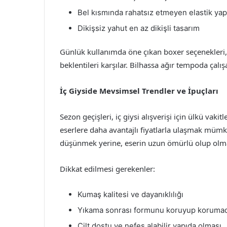
Bel kısmında rahatsız etmeyen elastik yap
Dikişsiz yahut en az dikişli tasarım
Günlük kullanımda öne çıkan boxer seçenekleri,
beklentileri karşılar. Bilhassa ağır tempoda çal
İç Giyside Mevsimsel Trendler ve İpuçları
Sezon geçişleri, iç giysi alışverişi için ülkü vaki
eserlere daha avantajlı fiyatlarla ulaşmak mümkü
düşünmek yerine, eserin uzun ömürlü olup olma
Dikkat edilmesi gerekenler:
Kumaş kalitesi ve dayanıklılığı
Yıkama sonrası formunu koruyup korumad
Cilt dostu ve nefes alabilir yapıda olması