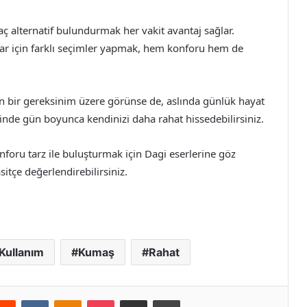
aç alternatif bulundurmak her vakit avantaj sağlar.
nlar için farklı seçimler yapmak, hem konforu hem de
rilen bir gereksinim üzere görünse de, aslında günlük hayat
esinde gün boyunca kendinizi daha rahat hissedebilirsiniz.
oru tarz ile buluşturmak için Dagi eserlerine göz
sitçe değerlendirebilirsiniz.
Kullanım
Kumaş
Rahat
erest
Reddit
VKontakte
Odnoklassniki
Pocket
E-Posta ile paylaş
Yazdır