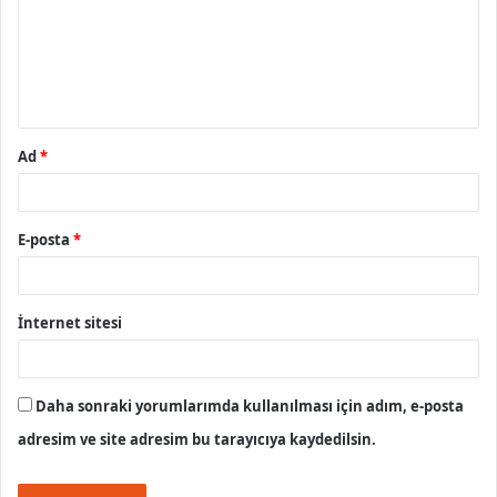
u
m
*
Ad
*
E-posta
*
İnternet sitesi
Daha sonraki yorumlarımda kullanılması için adım, e-posta
adresim ve site adresim bu tarayıcıya kaydedilsin.