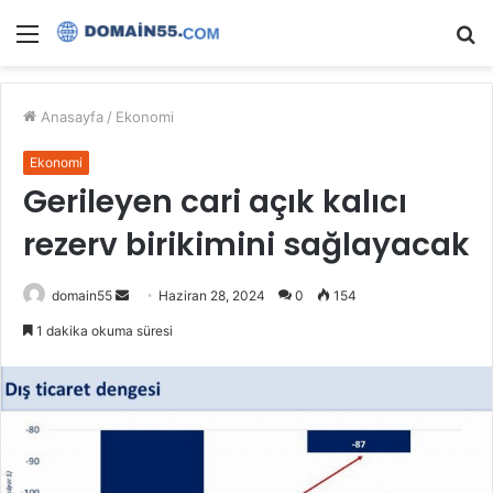
Menü
A
y
...
Anasayfa
/
Ekonomi
Ekonomi
Gerileyen cari açık kalıcı
rezerv birikimini sağlayacak
Bir
domain55
Haziran 28, 2024
0
154
e-
1 dakika okuma süresi
posta
göndermek