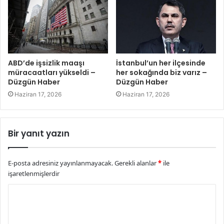
ABD’de işsizlik maaşı
İstanbul’un her ilçesinde
müracaatları yükseldi –
her sokağında biz varız –
Düzgün Haber
Düzgün Haber
Haziran 17, 2026
Haziran 17, 2026
Bir yanıt yazın
E-posta adresiniz yayınlanmayacak.
Gerekli alanlar
*
ile
işaretlenmişlerdir
Y
o
r