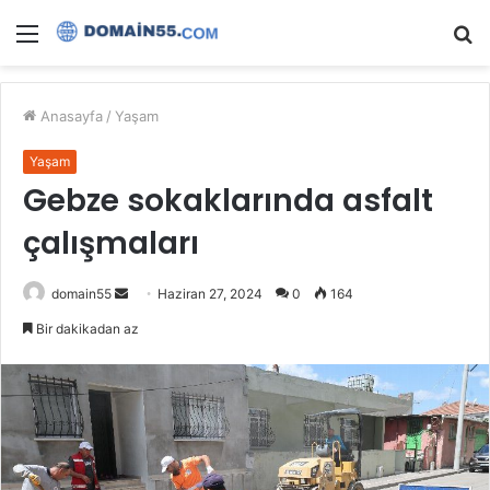
Menü
A
y
...
Anasayfa
/
Yaşam
Yaşam
Gebze sokaklarında asfalt
çalışmaları
Bir
domain55
Haziran 27, 2024
0
164
e-
Bir dakikadan az
posta
göndermek