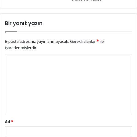
Bir yanıt yazın
E-posta adresiniz yayınlanmayacak.
Gerekli alanlar
*
ile
işaretlenmişlerdir
Y
o
r
u
m
*
Ad
*